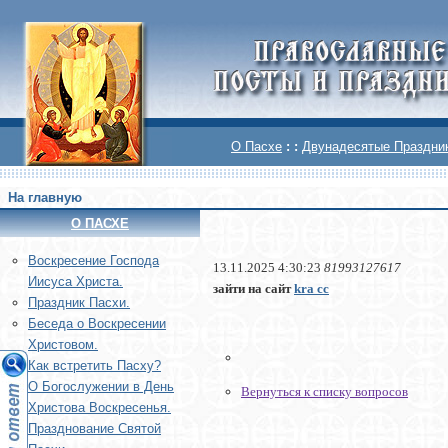
О Пасхе
: :
Двунадесятые Праздни
На главную
О ПАСХЕ
Воскреcение Господа
13.11.2025 4:30:23
81993127617
Иисуса Христа.
зайти на сайт
kra cc
Праздник Пасхи.
Беседа о Воскресении
Христовом.
Как встретить Пасху?
О Богослужении в День
Вернуться к списку вопросов
Христова Воскресенья.
Празднование Святой