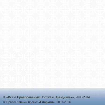
© «Всё о Православных Постах и Праздниках»
, 2003-2014.
©
Православный проект
«Епархия»
, 2001-2014