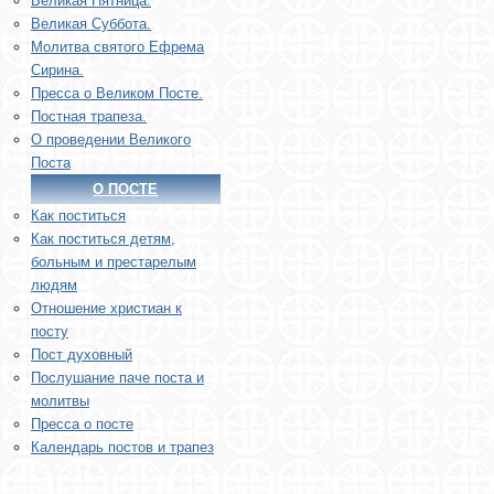
Великая Пятница.
Великая Суббота.
Молитва святого Ефрема
Сирина.
Пресса о Великом Посте.
Постная трапеза.
О проведении Великого
Поста
О ПОСТЕ
Как поститься
Как поститься детям,
больным и престарелым
людям
Отношение христиан к
посту
Пост духовный
Послушание паче поста и
молитвы
Пресса о посте
Календарь постов и трапез