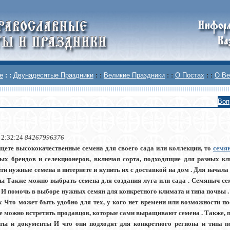
е
: :
Двунадесятые Праздники
: :
Великие Праздники
: :
О Постах
: :
О Ве
Воп
 2:32:24
84267996376
щете высококачественные семена для своего сада или коллекции, то
семя
ных брендов и селекционеров, включая сорта, подходящие для разных кл
ти нужные семена в интернете и купить их с доставкой на дом . Для начал
ы Также можно выбрать семена для создания луга или сада . Семяныч се
 И помочь в выборе нужных семян для конкретного климата и типа почвы .
 Что может быть удобно для тех, у кого нет времени или возможности по
е можно встретить продавцов, которые сами выращивают семена . Также, п
ты и документы И что они подходят для конкретного региона и типа 