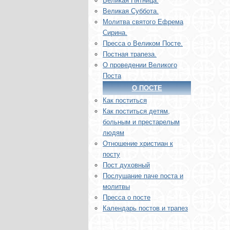
Великая Пятница.
Великая Суббота.
Молитва святого Ефрема
Сирина.
Пресса о Великом Посте.
Постная трапеза.
О проведении Великого
Поста
О ПОСТЕ
Как поститься
Как поститься детям,
больным и престарелым
людям
Отношение христиан к
посту
Пост духовный
Послушание паче поста и
молитвы
Пресса о посте
Календарь постов и трапез