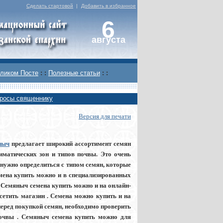
Сделать стартовой
|
Добавить в избранное
6
августа
ликом Посте
: :
Полезные статьи
: :
росы священнику
Версия для печати
ныч
предлагает широкий ассортимент семян
иматических зон и типов почвы. Это очень
а нужно определиться с типом семян, которые
мена купить можно и в специализированных
 Семяныч семена купить можно и на онлайн-
сетить магазин . Семена можно купить и на
еред покупкой семян, необходимо проверить
почвы . Семяныч семена купить можно для