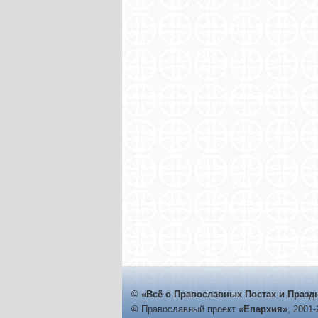
© «Всё о Православных Постах и Празд
©
Православный проект
«Епархия»
, 2001