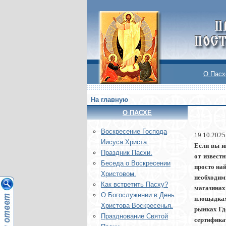
О Пасх
На главную
О ПАСХЕ
Воскреcение Господа
19.10.2025
Иисуса Христа.
Если вы и
Праздник Пасхи.
от извест
Беседа о Воскресении
просто най
Христовом.
необходим
Как встретить Пасху?
магазинах
О Богослужении в День
площадках
Христова Воскресенья.
рынках Гд
Празднование Святой
сертифика