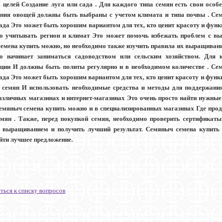
 целей Создание луга или сада . Для каждого типа семян есть свои особ
ия овощей должны быть выбраны с учетом климата и типа почвы . Сем
сада Это может быть хорошим вариантом для тех, кто ценит красоту и фун
о учитывать регион и климат Это может помочь избежать проблем с вы
емена купить можно, но необходимо также изучить правила их выращивания
о начинает заниматься садоводством или сельским хозяйством. Для 
ции И должны быть политы регулярно и в необходимом количестве . Се
сада Это может быть хорошим вариантом для тех, кто ценит красоту и функ
 семян И использовать необходимые средства и методы для поддержани
азличных магазинах и интернет-магазинах Это очень просто найти нужные 
Семяныч семена купить можно и в специализированных магазинах Где про
мян . Также, перед покупкой семян, необходимо проверить сертификат
 выращиванием и получить лучший результат. Семяныч семена купить
йти лучшее предложение.
ться к списку вопросов