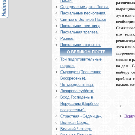
Пасхи.
различных
Определение даты Пасхи.
выращиван
Пасхальные песнопения.
луга или 
Святые о Великой Пасхе
необходим
Пасхальная лестница
Семяныч с
Пасхальная трапеза.
кто тольк
Разное.
рекоменда
Пасхальная открытка.
луга или 
О ВЕЛИКОМ ПОСТЕ
здоровьем
Три подготовительные
можно в р
недели.
на дом . 
Сыропуст (Прощенное
выбору се
Воскресенье).
проблем с
Четыредесятница.
помочь на
Лазарева суббота.
Вход Господень в
Иерусалим (Вербное
воскресенье).
Верну
Страстная «Седмица».
Великая Среда.
Великий Четверг.