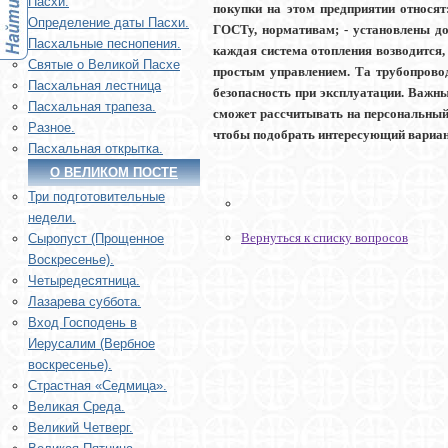
Пасхи.
покупки на этом предприятии относят
Определение даты Пасхи.
ГОСТу, нормативам; - установлены д
Пасхальные песнопения.
каждая система отопления возводится,
Святые о Великой Пасхе
простым управлением. Та трубопровод
Пасхальная лестница
безопасность при эксплуатации. Важн
Пасхальная трапеза.
сможет рассчитывать на персональный
Разное.
чтобы подобрать интересующий вариант
Пасхальная открытка.
О ВЕЛИКОМ ПОСТЕ
Три подготовительные
недели.
Вернуться к списку вопросов
Сыропуст (Прощенное
Воскресенье).
Четыредесятница.
Лазарева суббота.
Вход Господень в
Иерусалим (Вербное
воскресенье).
Страстная «Седмица».
Великая Среда.
Великий Четверг.