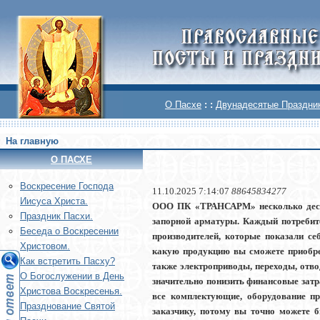
О Пасхе
: :
Двунадесятые Праздни
На главную
О ПАСХЕ
Воскреcение Господа
11.10.2025 7:14:07
88645834277
Иисуса Христа.
ООО ПК «ТРАНСАРМ» несколько десятк
Праздник Пасхи.
запорной арматуры. Каждый потребит
Беседа о Воскресении
производителей, которые показали себ
Христовом.
какую продукцию вы сможете приобрес
Как встретить Пасху?
также электроприводы, переходы, отво
О Богослужении в День
значительно понизить финансовые затр
Христова Воскресенья.
все комплектующие, оборудование пр
Празднование Святой
заказчику, потому вы точно можете 