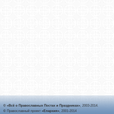
© «Всё о Православных Постах и Праздниках»
, 2003-2014.
©
Православный проект
«Епархия»
, 2001-2014