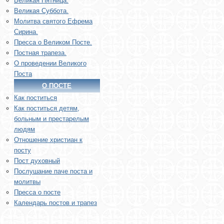
Великая Пятница.
Великая Суббота.
Молитва святого Ефрема
Сирина.
Пресса о Великом Посте.
Постная трапеза.
О проведении Великого
Поста
О ПОСТЕ
Как поститься
Как поститься детям,
больным и престарелым
людям
Отношение христиан к
посту
Пост духовный
Послушание паче поста и
молитвы
Пресса о посте
Календарь постов и трапез