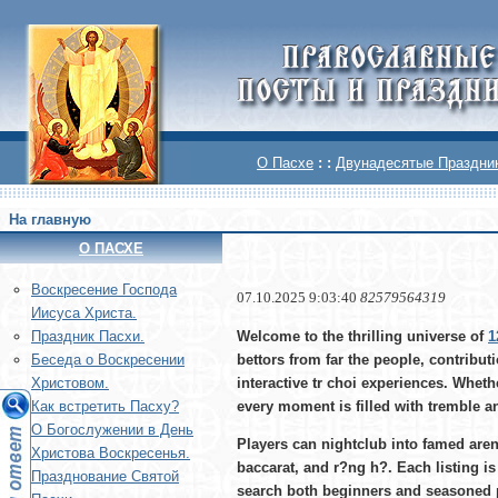
О Пасхе
: :
Двунадесятые Праздни
На главную
О ПАСХЕ
Воскреcение Господа
07.10.2025 9:03:40
82579564319
Иисуса Христа.
Welcome to the thrilling universe of
1
Праздник Пасхи.
bettors from far the people, contribut
Беседа о Воскресении
interactive
tr choi
experiences. Whethe
Христовом.
every moment is filled with tremble an
Как встретить Пасху?
О Богослужении в День
Players can nightclub into famed are
Христова Воскресенья.
baccarat
, and
r?ng h?
. Each listing i
Празднование Святой
search both beginners and seasoned p