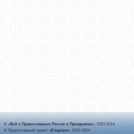
© «Всё о Православных Постах и Праздниках»
, 2003-2014.
©
Православный проект
«Епархия»
, 2001-2014