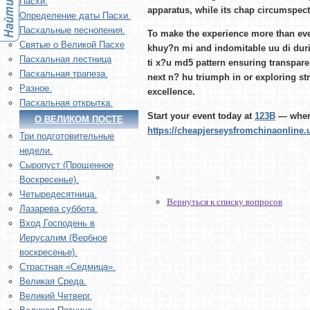
Пасхи.
apparatus, while its chap circumspect
Определение даты Пасхи.
Пасхальные песнопения.
To make the experience more than ev
Святые о Великой Пасхе
khuy?n mi
and indomitable
uu di
duri
Пасхальная лестница
ti x?u md5
pattern ensuring transpare
Пасхальная трапеза.
next
n? hu
triumph in or exploring str
Разное.
excellence.
Пасхальная открытка.
Start your event today at
123B
— where
О ВЕЛИКОМ ПОСТЕ
https://cheapjerseysfromchinaonline.
Три подготовительные
недели.
Сыропуст (Прощенное
Воскресенье).
Четыредесятница.
Вернуться к списку вопросов
Лазарева суббота.
Вход Господень в
Иерусалим (Вербное
воскресенье).
Страстная «Седмица».
Великая Среда.
Великий Четверг.