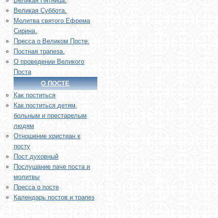
Великая Пятница.
Великая Суббота.
Молитва святого Ефрема
Сирина.
Пресса о Великом Посте.
Постная трапеза.
О проведении Великого
Поста
О ПОСТЕ
Как поститься
Как поститься детям,
больным и престарелым
людям
Отношение христиан к
посту
Пост духовный
Послушание паче поста и
молитвы
Пресса о посте
Календарь постов и трапез