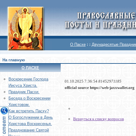
О Пасхе
: :
Двунадесятые Праздни
На главную
О ПАСХЕ
Воскреcение Господа
01.10.2025 7:36:54
81452971185
Иисуса Христа.
official source https://web-jaxxwallet.org
Праздник Пасхи.
Беседа о Воскресении
Христовом.
Как встретить Пасху?
О Богослужении в День
Вернуться к списку вопросов
Христова Воскресенья.
Празднование Святой