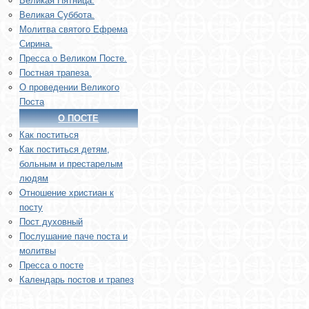
Великая Пятница.
Великая Суббота.
Молитва святого Ефрема
Сирина.
Пресса о Великом Посте.
Постная трапеза.
О проведении Великого
Поста
О ПОСТЕ
Как поститься
Как поститься детям,
больным и престарелым
людям
Отношение христиан к
посту
Пост духовный
Послушание паче поста и
молитвы
Пресса о посте
Календарь постов и трапез