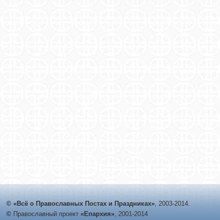
© «Всё о Православных Постах и Праздниках»
, 2003-2014.
©
Православный проект
«Епархия»
, 2001-2014