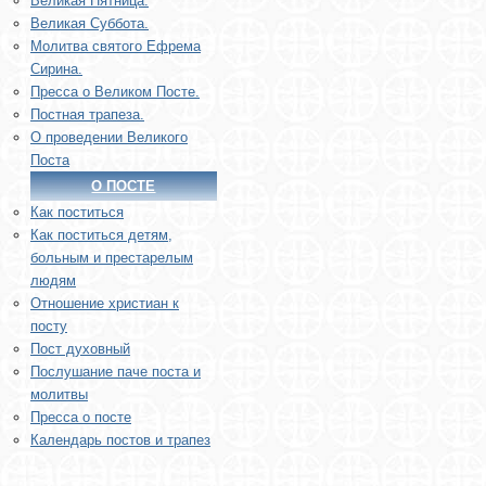
Великая Пятница.
Великая Суббота.
Молитва святого Ефрема
Сирина.
Пресса о Великом Посте.
Постная трапеза.
О проведении Великого
Поста
О ПОСТЕ
Как поститься
Как поститься детям,
больным и престарелым
людям
Отношение христиан к
посту
Пост духовный
Послушание паче поста и
молитвы
Пресса о посте
Календарь постов и трапез