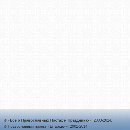
© «Всё о Православных Постах и Праздниках»
, 2003-2014.
©
Православный проект
«Епархия»
, 2001-2014