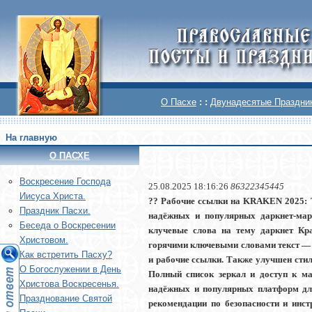
О Пасхе
: :
Двунадесятые Праздни
На главную
О ПАСХЕ
Воскреcение Господа
25.08.2025 18:16:26
86322345445
Иисуса Христа.
?? Рабочие ссылки на KRAKEN 2025: Т
Праздник Пасхи.
надёжных и популярных даркнет-мар
Беседа о Воскресении
клучевые слова на тему даркнет Кр
Христовом.
горячими ключевыми словами текст — с 
Как встретить Пасху?
и рабочие ссылки. Также улучшен стил
О Богослужении в День
Полный список зеркал и доступ к ма
Христова Воскресенья.
надёжных и популярных платформ для
Празднование Святой
рекомендации по безопасности и инстр