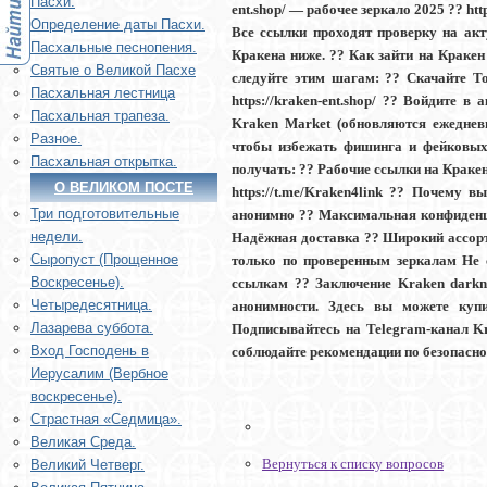
Пасхи.
ent.shop/ — рабочее зеркало 2025 ?? htt
Определение даты Пасхи.
Все ссылки проходят проверку на акт
Пасхальные песнопения.
Кракена ниже. ?? Как зайти на Кракен
Святые о Великой Пасхе
следуйте этим шагам: ?? Скачайте T
Пасхальная лестница
https://kraken-ent.shop/ ?? Войдите 
Пасхальная трапеза.
Kraken Market (обновляются ежедневно)
Разное.
чтобы избежать фишинга и фейковых 
Пасхальная открытка.
получать: ?? Рабочие ссылки на Краке
О ВЕЛИКОМ ПОСТЕ
https://t.me/Kraken4link ?? Почему
Три подготовительные
анонимно ?? Максимальная конфиденци
недели.
Надёжная доставка ?? Широкий ассорти
Сыропуст (Прощенное
только по проверенным зеркалам Не 
Воскресенье).
ссылкам ?? Заключение Kraken darkn
Четыредесятница.
анонимности. Здесь вы можете купи
Лазарева суббота.
Подписывайтесь на Telegram-канал Kr
Вход Господень в
соблюдайте рекомендации по безопасно
Иерусалим (Вербное
воскресенье).
Страстная «Седмица».
Великая Среда.
Вернуться к списку вопросов
Великий Четверг.