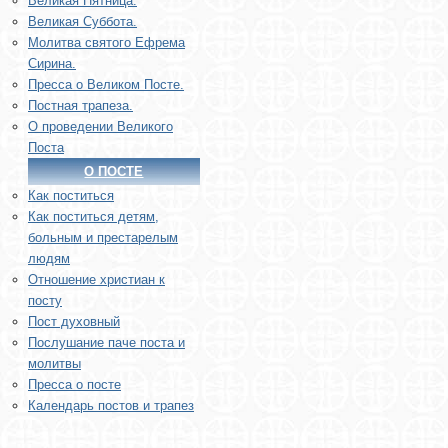
Великая Пятница.
Великая Суббота.
Молитва святого Ефрема
Сирина.
Пресса о Великом Посте.
Постная трапеза.
О проведении Великого
Поста
О ПОСТЕ
Как поститься
Как поститься детям,
больным и престарелым
людям
Отношение христиан к
посту
Пост духовный
Послушание паче поста и
молитвы
Пресса о посте
Календарь постов и трапез