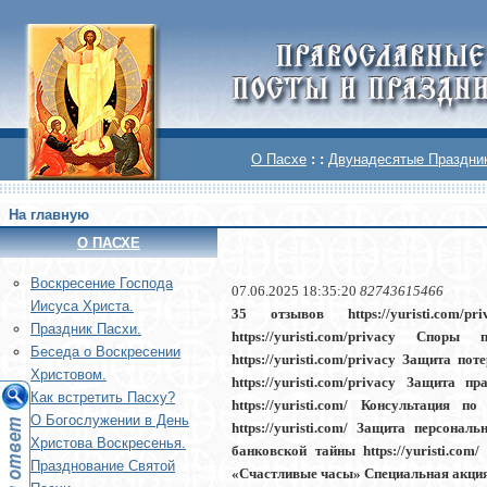
О Пасхе
: :
Двунадесятые Праздни
На главную
О ПАСХЕ
Воскреcение Господа
07.06.2025 18:35:20
82743615466
Иисуса Христа.
35 отзывов https://yuristi.com/
Праздник Пасхи.
https://yuristi.com/privacy Спо
Беседа о Воскресении
https://yuristi.com/privacy Защита по
Христовом.
https://yuristi.com/privacy Защита 
Как встретить Пасху?
https://yuristi.com/ Консультация 
О Богослужении в День
https://yuristi.com/ Защита персонал
Христова Воскресенья.
банковской тайны https://yuristi.co
Празднование Святой
«Счастливые часы» Специальная акция htt