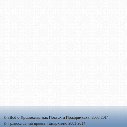
© «Всё о Православных Постах и Праздниках»
, 2003-2014.
©
Православный проект
«Епархия»
, 2001-2014