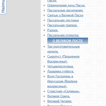
Пасхи.
Определение даты Пасхи.
Пасхальные песнопения.
Святые о Великой Пасхе
Пасхальная лестница
Пасхальная трапеза.
Разное.
Пасхальная открытка.
О ВЕЛИКОМ ПОСТЕ
Три подготовительные
недели.
Сыропуст (Прощенное
Воскресенье).
Четыредесятница.
Лазарева суббота.
Вход Господень в
Иерусалим (Вербное
воскресенье).
Страстная «Седмица».
Великая Среда.
Великий Четверг.