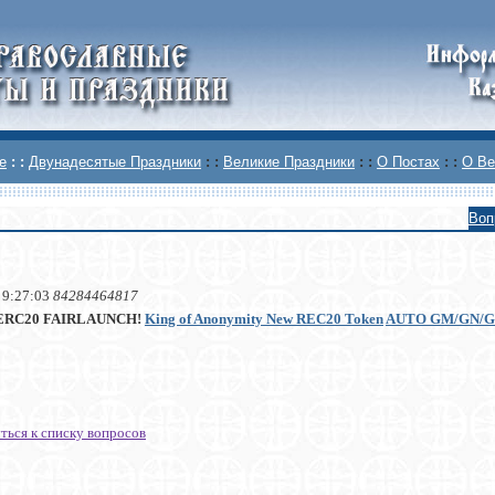
е
: :
Двунадесятые Праздники
: :
Великие Праздники
: :
О Постах
: :
О Ве
Воп
 9:27:03
84284464817
ERC20 FAIRLAUNCH!
King of Anonymity New REC20 Token
AUTO GM/GN/G
ться к списку вопросов