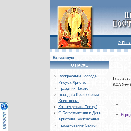
О Пасх
На главную
О ПАСХЕ
Воскреcение Господа
19.05.2025
Иисуса Христа.
KOA New 
Праздник Пасхи.
Беседа о Воскресении
Христовом.
Как встретить Пасху?
О Богослужении в День
Верну
Христова Воскресенья.
Празднование Святой