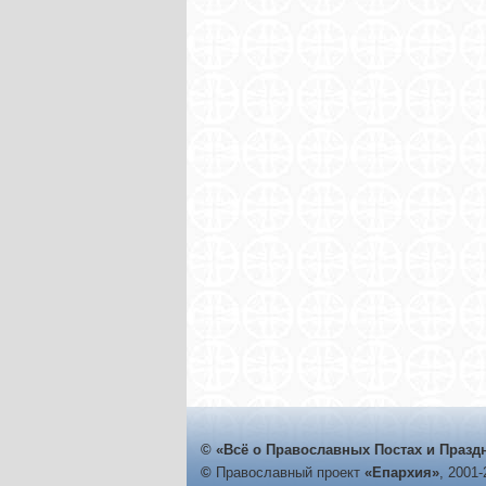
© «Всё о Православных Постах и Празд
©
Православный проект
«Епархия»
, 2001