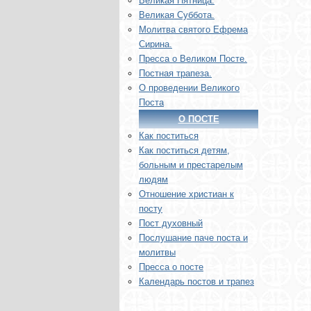
Великая Пятница.
Великая Суббота.
Молитва святого Ефрема
Сирина.
Пресса о Великом Посте.
Постная трапеза.
О проведении Великого
Поста
О ПОСТЕ
Как поститься
Как поститься детям,
больным и престарелым
людям
Отношение христиан к
посту
Пост духовный
Послушание паче поста и
молитвы
Пресса о посте
Календарь постов и трапез