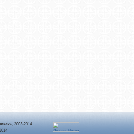
никах»
, 2003-2014.
-2014