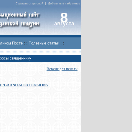
Сделать стартовой
|
Добавить в избранное
8
августа
ликом Посте
: :
Полезные статьи
: :
росы священнику
Версия для печати
E/GA AND AI EXTENSIONS