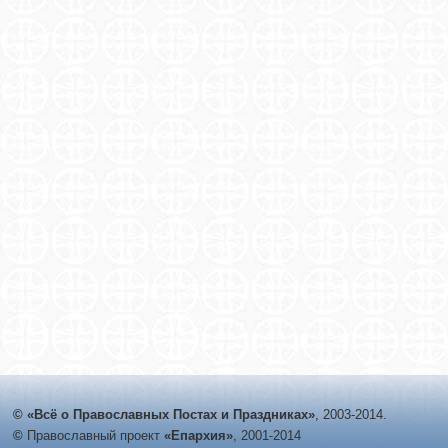
© «Всё о Православных Постах и Праздниках»
, 2003-2014.
©
Православный проект
«Епархия»
, 2001-2014