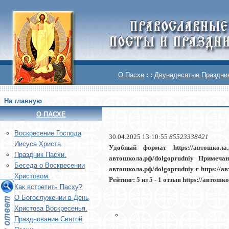
О Пасхе
: :
Двунадесятые Праздни
На главную
О ПАСХЕ
Воскреcение Господа
30.04.2025 13:10:55
85523338421
Иисуса Христа.
Удобный формат https://автошкола.
Праздник Пасхи.
автошкола.рф/dolgoprudniy Примеча
Беседа о Воскресении
автошкола.рф/dolgoprudniy г https://а
Христовом.
Рейтинг: 5 из 5 - 1 отзыв https://автош
Как встретить Пасху?
О Богослужении в День
Христова Воскресенья.
Празднование Святой