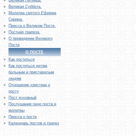
Великая Пятница.
Великая Суббота.
Молитва святого Ефрема
Сирина.
Пресса о Великом Посте.
Постная трапеза.
О проведении Великого
Поста
О ПОСТЕ
Как поститься
Как поститься детям,
больным и престарелым
людям
Отношение христиан к
посту
Пост духовный
Послушание паче поста и
молитвы
Пресса о посте
Календарь постов и трапез