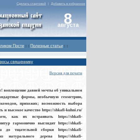
Сделать стартовой
|
Добавить в избранное
8
августа
ликом Посте
: :
Полезные статьи
: :
росы священнику
Версия для печати
вле! воплощение давней мечты об уникальном
тандартные формы, необычную геометрию,
 комодов, прихожих; возможность выбора
 высокое качество https://shkafi-kuhni.ru/
 как их встраивать https://shkafi-
итур гармонично выглядит https://shkafi-
 до тщательной сборки https://shkafi-
 натурального дерева https://shkafi-