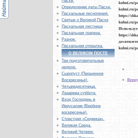
Пасхи.
kuhni.ru/
Определение даты Пасхи.
kuhni.ru/
Пасхальные песнопения.
https://s
Святые о Великой Пасхе
kuhni.ru/
Пасхальная лестница
Используе
Пасхальная трапеза.
https://sh
Разное.
десятиле
Пасхальная открытка.
kuhni.ru/p
О ВЕЛИКОМ ПОСТЕ
Три подготовительные
недели.
Сыропуст (Прощенное
Верну
Воскресенье).
Четыредесятница.
Лазарева суббота.
Вход Господень в
Иерусалим (Вербное
воскресенье).
Страстная «Седмица».
Великая Среда.
Великий Четверг.