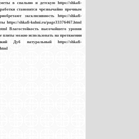
меты в спальню и детскую https://shkafi-
обработки становится чрезвычайно прочным
обретают эксклюзивность https://shkafi-
 https://shkafi-kuhni.ru/page33376467.html
.html Влагостойкость высочайшего уровня
мке плиты можно использовать на протяжении
Дикий Дуб натуральный https://shkafi-
.html