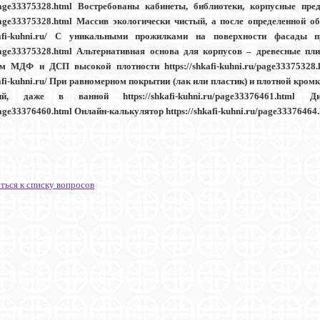
page33375328.html Востребованы кабинеты, библиотеки, корпусные пред
page33375328.html Массив экологически чистый, а после определенной 
hkafi-kuhni.ru/ С уникальными прожилками на поверхности фасады при
page33375328.html Альтернативная основа для корпусов – древесные плиты
м МДФ и ДСП высокой плотности https://shkafi-kuhni.ru/page33375328
kafi-kuhni.ru/ При равномерном покрытии (лак или пластик) и плотной кро
тий, даже в ванной https://shkafi-kuhni.ru/page33376461.html 
age33376460.html Онлайн-калькулятор https://shkafi-kuhni.ru/page33376464
ться к списку вопросов