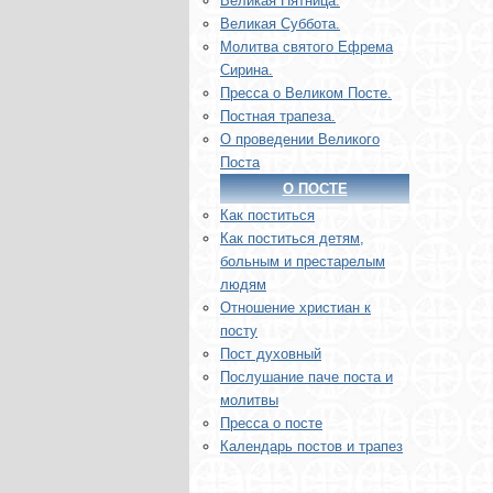
Великая Пятница.
Великая Суббота.
Молитва святого Ефрема
Сирина.
Пресса о Великом Посте.
Постная трапеза.
О проведении Великого
Поста
О ПОСТЕ
Как поститься
Как поститься детям,
больным и престарелым
людям
Отношение христиан к
посту
Пост духовный
Послушание паче поста и
молитвы
Пресса о посте
Календарь постов и трапез