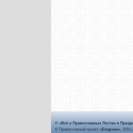
© «Всё о Православных Постах и Празд
©
Православный проект
«Епархия»
, 2001