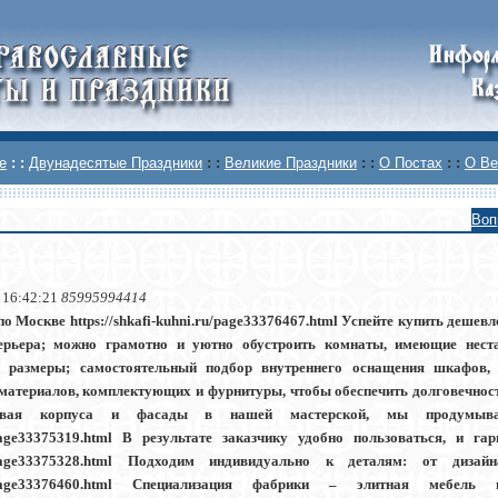
е
: :
Двунадесятые Праздники
: :
Великие Праздники
: :
О Постах
: :
О Ве
Воп
 16:42:21
85995994414
по Москве https://shkafi-kuhni.ru/page33376467.html Успейте купить деше
терьера; можно грамотно и уютно обустроить комнаты, имеющие нес
е размеры; самостоятельный подбор внутреннего оснащения шкафов,
материалов, комплектующих и фурнитуры, чтобы обеспечить долговечность и
ивая корпуса и фасады в нашей мастерской, мы продумываем,
page33375319.html В результате заказчику удобно пользоваться, и гарн
/page33375328.html Подходим индивидуально к деталям: от дизайна
/page33376460.html Специализация фабрики – элитная мебель из