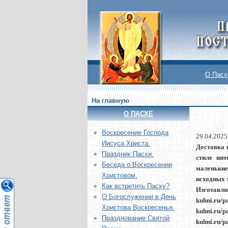
О Пасх
На главную
О ПАСХЕ
Воскреcение Господа
29.04.2025
Иисуса Христа.
Доставка 
Праздник Пасхи.
стиле ин
Беседа о Воскресении
маленьки
Христовом.
исходных 
Как встретить Пасху?
Изготавл
О Богослужении в День
kuhni.ru/
Христова Воскресенья.
kuhni.ru
Празднование Святой
kuhni.ru