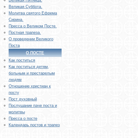
Великая Пятница.
Великая Суббота.
Молитва святого Ефрема
Сирина.
Пресса о Великом Посте.
Постная трапеза.
О проведении Великого
Поста
О ПОСТЕ
Как поститься
Как поститься детям,
больным и престарелым
людям
Отношение христиан к
посту
Пост духовный
Послушание паче поста и
молитвы
Пресса о посте
Календарь постов и трапез