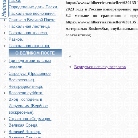
Пасхи.
https://www.wildberries.ru/seller/6301
Определение даты Пасхи.
2023 году в Россию импортировано пр
Пасхальные песнопения.
8,2 меньше по сравнению с пред
Святые о Великой Пасхе
https://www.wildberries.ru/seller/6301
Пасхальная лестница
материалах BusinesStat, опубликованных
Пасхальная трапеза.
соответствии;
Разное.
Пасхальная открытка.
О ВЕЛИКОМ ПОСТЕ
Три подготовительные
Вернуться к списку вопросов
недели.
Сыропуст (Прощенное
Воскресенье).
Четыредесятница.
Лазарева суббота.
Вход Господень в
Иерусалим (Вербное
воскресенье).
Страстная «Седмица».
Великая Среда.
Великий Четверг.