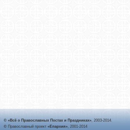
© «Всё о Православных Постах и Праздниках»
, 2003-2014.
©
Православный проект
«Епархия»
, 2001-2014