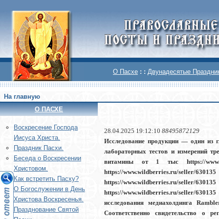
О Пасхе
: :
Двунадесятые Праздни
На главную
О ПАСХЕ
Воскреcение Господа
28.04.2025 19:12:10
88495872129
Иисуса Христа.
Исследование продукции — один из г
Праздник Пасхи.
лабораторных тестов и измерений тр
Беседа о Воскресении
витамины от 1 тыс https://www.wild
Христовом.
https://www.wildberries.ru/sel
Как встретить Пасху?
https://www.wildberries.ru/sell
О Богослужении в День
https://www.wildberries.ru/seller/6
Христова Воскресенья.
исследования медиахолдинга Rambler
Празднование Святой
Соответственно свидетельство о ре