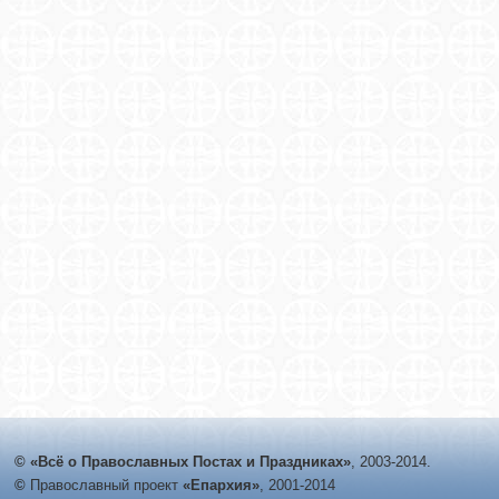
© «Всё о Православных Постах и Праздниках»
, 2003-2014.
©
Православный проект
«Епархия»
, 2001-2014