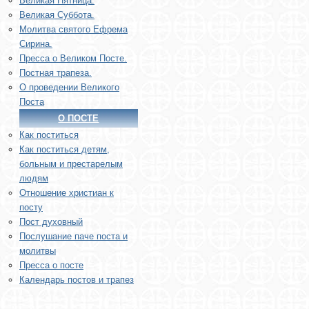
Великая Пятница.
Великая Суббота.
Молитва святого Ефрема
Сирина.
Пресса о Великом Посте.
Постная трапеза.
О проведении Великого
Поста
О ПОСТЕ
Как поститься
Как поститься детям,
больным и престарелым
людям
Отношение христиан к
посту
Пост духовный
Послушание паче поста и
молитвы
Пресса о посте
Календарь постов и трапез