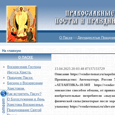
О Пасхе
: :
Двунадесятые Праздни
На главную
О ПАСХЕ
Воскреcение Господа
15.04.2025 20:03:48
87157153729
Иисуса Христа.
Описание https://vendavtomat.ru/napo
Праздник Пасхи.
Производство: Автоматторг, Россия
Беседа о Воскресении
«АТЛАНТИКА»:Н-50П https://vendavt
Христовом.
множество способов обмана, от привяз
Как встретить Пасху?
изобретательные потребители «выуж
О Богослужении в День
физической силы (некоторые после хор
Христова Воскресенья.
упаковку https://vendavtomat.ru/zheva
Празднование Святой