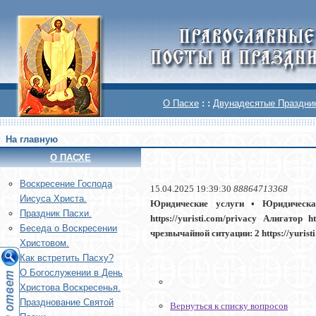
О Пасхе
: :
Двунадесятые Праздни
На главную
О ПАСХЕ
Воскреcение Господа
15.04.2025 19:39:30
88864713368
Иисуса Христа.
Юридические услуги • Юридическая 
Праздник Пасхи.
https://yuristi.com/privacy Алигатор h
Беседа о Воскресении
чрезвычайной ситуации: 2 https://yuris
Христовом.
Как встретить Пасху?
О Богослужении в День
Христова Воскресенья.
Празднование Святой
Вернуться к списку вопросов