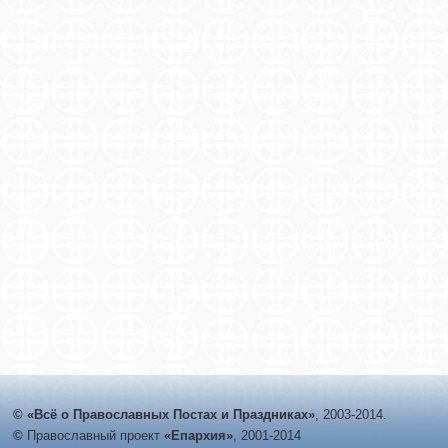
© «Всё о Православных Постах и Праздниках»
, 2003-2014.
©
Православный проект
«Епархия»
, 2001-2014