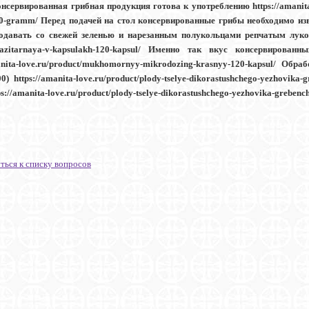
нсервированная грибная продукция готова к употреблению https://amanita-
0-gramm/ Перед подачей на стол консервированные грибы необходимо изв
одавать со свежей зеленью и нарезанным полукольцами репчатым луком ht
razitarnaya-v-kapsulakh-120-kapsul/ Именно так вкус консервирова
manita-love.ru/product/mukhomornyy-mikrodozing-krasnyy-120-kapsul/ Обра
00) https://amanita-love.ru/product/plody-tselye-dikorastushchego-yezhovika
s://amanita-love.ru/product/plody-tselye-dikorastushchego-yezhovika-greben
ться к списку вопросов