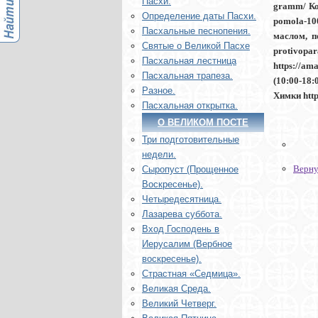
Пасхи.
gramm/ Ко
Определение даты Пасхи.
pomola-10
Пасхальные песнопения.
маслом, п
Святые о Великой Пасхе
protivopa
Пасхальная лестница
https://a
Пасхальная трапеза.
(10:00-18:
Разное.
Химки http
Пасхальная открытка.
О ВЕЛИКОМ ПОСТЕ
Три подготовительные
недели.
Верну
Сыропуст (Прощенное
Воскресенье).
Четыредесятница.
Лазарева суббота.
Вход Господень в
Иерусалим (Вербное
воскресенье).
Страстная «Седмица».
Великая Среда.
Великий Четверг.