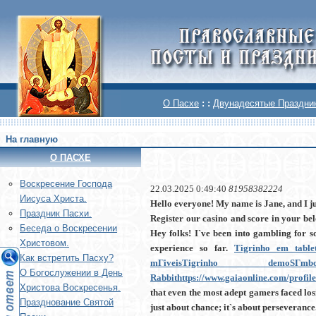
О Пасхе
: :
Двунадесятые Праздни
На главную
О ПАСХЕ
Воскреcение Господа
22.03.2025 0:49:40
81958382224
Иисуса Христа.
Hello everyone! My name is Jane, and I j
Праздник Пасхи.
Register our casino and score in your b
Беседа о Воскресении
Hey folks! I`ve been into gambling for 
Христовом.
experience so far.
Tigrinho em table
Как встретить Пасху?
mГіveis
Tigrinho demo
SГ­
О Богослужении в День
Rabbit
https://www.gaiaonline.com/profil
Христова Воскресенья.
that even the most adept gamers faced los
Празднование Святой
just about chance; it`s about perseverance