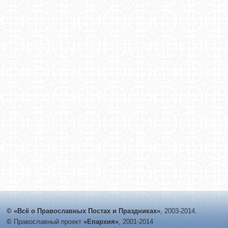
© «Всё о Православных Постах и Праздниках»
, 2003-2014.
©
Православный проект
«Епархия»
, 2001-2014