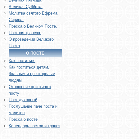
Великая Пятница.
Великая Суббота.
Молитва святого Ефрема
Сирина.
Пресса о Великом Посте.
Постная трапеза.
О проведении Великого
Поста
О ПОСТЕ
Как поститься
Как поститься детям,
больным и престарелым
людям
Отношение христиан к
посту
Пост духовный
Послушание паче поста и
молитвы
Пресса о посте
Календарь постов и трапез