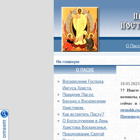
О Пасх
На главную
О ПАСХЕ
Воскреcение Господа
18.03.2025
Иисуса Христа.
?? Ищете
Праздник Пасхи.
комнаты, 
Беседа о Воскресении
сейчас и
Христовом.
strmskk.
Как встретить Пасху?
Производст
О Богослужении в День
Христова Воскресенья.
Празднование Святой