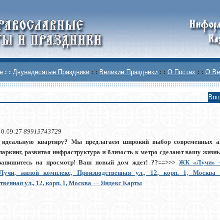
е
: :
Двунадесятые Праздники
: :
Великие Праздники
: :
О Постах
: :
О Ве
Воп
 0:09:27
89913743729
 идеальную квартиру? Мы предлагаем широкий выбор современных ап
паркинг, развитая инфраструктура и близость к метро сделают вашу жизн
 запишитесь на просмотр! Ваш новый дом ждет! ??==>>>
ЖК «Лучи» -
ruЛучи, жилой комплекс, Производственная ул., 12, корп. 1, Моск
венная ул., 12, корп. 1, Москва — Яндекс Карты