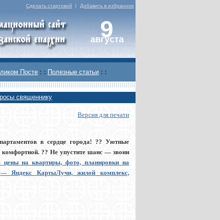
Сделать стартовой
|
Добавить в избранное
9
августа
ликом Посте
: :
Полезные статьи
: :
росы священнику
Версия для печати
артаментов в сердце города! ?? Уютные
ь комфортной. ?? Не упустите шанс — звони
 цены на квартиры, фото, планировки на
ва — Яндекс КартыЛучи, жилой комплекс,