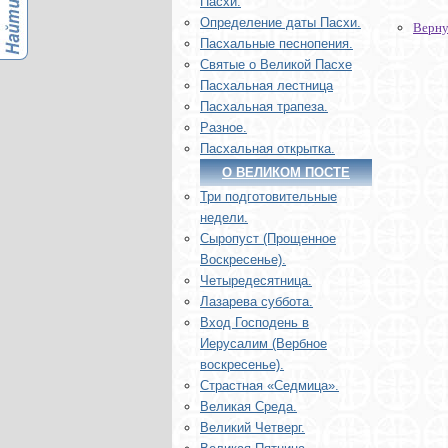
Пасхи.
Определение даты Пасхи.
Верну
Пасхальные песнопения.
Святые о Великой Пасхе
Пасхальная лестница
Пасхальная трапеза.
Разное.
Пасхальная открытка.
О ВЕЛИКОМ ПОСТЕ
Три подготовительные
недели.
Сыропуст (Прощенное
Воскресенье).
Четыредесятница.
Лазарева суббота.
Вход Господень в
Иерусалим (Вербное
воскресенье).
Страстная «Седмица».
Великая Среда.
Великий Четверг.