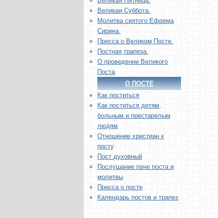
Великая Пятница.
Великая Суббота.
Молитва святого Ефрема
Сирина.
Пресса о Великом Посте.
Постная трапеза.
О проведении Великого
Поста
О ПОСТЕ
Как поститься
Как поститься детям,
больным и престарелым
людям
Отношение христиан к
посту
Пост духовный
Послушание паче поста и
молитвы
Пресса о посте
Календарь постов и трапез