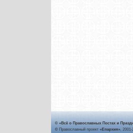
© «Всё о Православных Постах и Празд
©
Православный проект
«Епархия»
, 2001