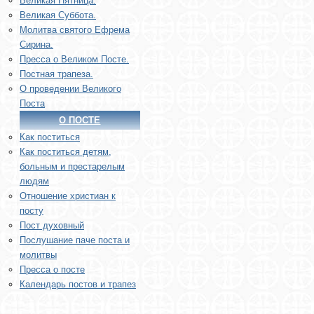
Великая Пятница.
Великая Суббота.
Молитва святого Ефрема
Сирина.
Пресса о Великом Посте.
Постная трапеза.
О проведении Великого
Поста
О ПОСТЕ
Как поститься
Как поститься детям,
больным и престарелым
людям
Отношение христиан к
посту
Пост духовный
Послушание паче поста и
молитвы
Пресса о посте
Календарь постов и трапез