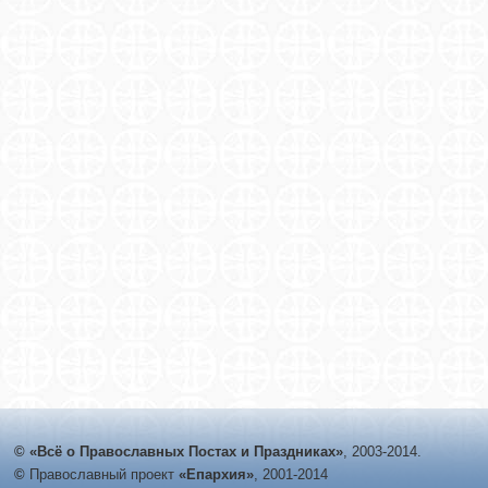
© «Всё о Православных Постах и Праздниках»
, 2003-2014.
©
Православный проект
«Епархия»
, 2001-2014