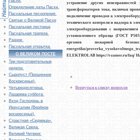
Пасхи.
устранение других неисправностей 
Определение даты Пасхи.
трансформаторов тока, включая прове
Пасхальные песнопения.
подключение проводов к электрооборудо
Святые о Великой Пасхе
технического контроля и надзора в эл
Пасхальная лестница
электрооборудовании с напряжением 
Пасхальная трапеза.
установленного образца (ГОСТ Р5057
Разное.
органов пожарной безопас
Пасхальная открытка.
energetiku/proverka_vysokovoltnogo_
О ВЕЛИКОМ ПОСТЕ
ELEKTROLAB https://t-zamer.ru/faq/ Наш
Три подготовительные
недели.
Сыропуст (Прощенное
Воскресенье).
Вернуться к списку вопросов
Четыредесятница.
Лазарева суббота.
Вход Господень в
Иерусалим (Вербное
воскресенье).
Страстная «Седмица».
Великая Среда.
Великий Четверг.