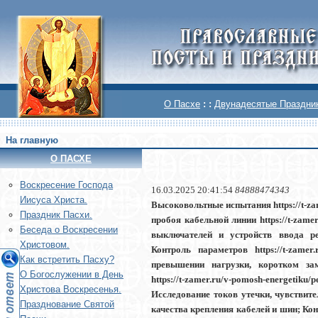
О Пасхе
: :
Двунадесятые Праздни
На главную
О ПАСХЕ
Воскреcение Господа
16.03.2025 20:41:54
84888474343
Иисуса Христа.
Высоковольтные испытания https://t-z
Праздник Пасхи.
пробоя кабельной линии https://t-zam
Беседа о Воскресении
выключателей и устройств ввода резерв
Христовом.
Контроль параметров https://t-zamer
Как встретить Пасху?
превышении нагрузки, коротком замыкан
О Богослужении в День
https://t-zamer.ru/v-pomosh-energetiku/
Христова Воскресенья.
Исследование токов утечки, чувствит
Празднование Святой
качества крепления кабелей и шин; Кон