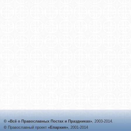
© «Всё о Православных Постах и Праздниках»
, 2003-2014.
©
Православный проект
«Епархия»
, 2001-2014