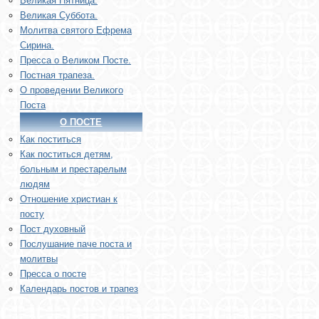
Великая Пятница.
Великая Суббота.
Молитва святого Ефрема
Сирина.
Пресса о Великом Посте.
Постная трапеза.
О проведении Великого
Поста
О ПОСТЕ
Как поститься
Как поститься детям,
больным и престарелым
людям
Отношение христиан к
посту
Пост духовный
Послушание паче поста и
молитвы
Пресса о посте
Календарь постов и трапез