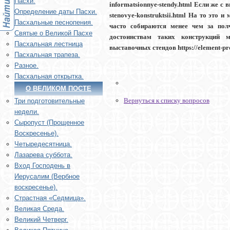
Пасхи.
informatsionnye-stendy.html Если же с
Определение даты Пасхи.
stenovye-konstruktsii.html На то это
Пасхальные песнопения.
часто собираются менее чем за полча
Святые о Великой Пасхе
достоинствам таких конструкций мож
Пасхальная лестница
выставочных стендов https://element-p
Пасхальная трапеза.
Разное.
Пасхальная открытка.
О ВЕЛИКОМ ПОСТЕ
Вернуться к списку вопросов
Три подготовительные
недели.
Сыропуст (Прощенное
Воскресенье).
Четыредесятница.
Лазарева суббота.
Вход Господень в
Иерусалим (Вербное
воскресенье).
Страстная «Седмица».
Великая Среда.
Великий Четверг.