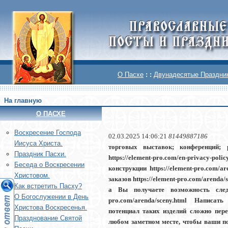
О Пасхе
: :
Двунадесятые Праздни
На главную
О ПАСХЕ
Воскреcение Господа
02.03.2025 14:06:21
81449887186
Иисуса Христа.
торговых выставок; конференций; 
Праздник Пасхи.
https://element-pro.com/en-privacy-
Беседа о Воскресении
конструкции https://element-pro.com/
Христовом.
заказов https://element-pro.com/arend
Как встретить Пасху?
а Вы получаете возможность следи
О Богослужении в День
pro.com/arenda/sceny.html Написать 
Христова Воскресенья.
потенциал таких изделий сложно переоц
Празднование Святой
любом заметном месте, чтобы ваши пот