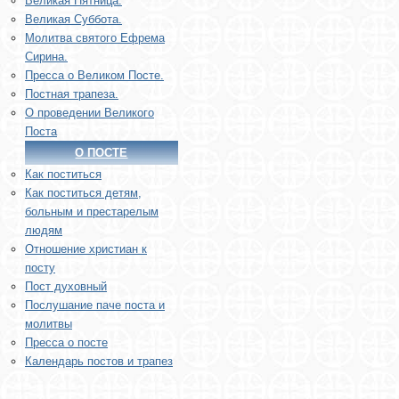
Великая Пятница.
Великая Суббота.
Молитва святого Ефрема
Сирина.
Пресса о Великом Посте.
Постная трапеза.
О проведении Великого
Поста
О ПОСТЕ
Как поститься
Как поститься детям,
больным и престарелым
людям
Отношение христиан к
посту
Пост духовный
Послушание паче поста и
молитвы
Пресса о посте
Календарь постов и трапез