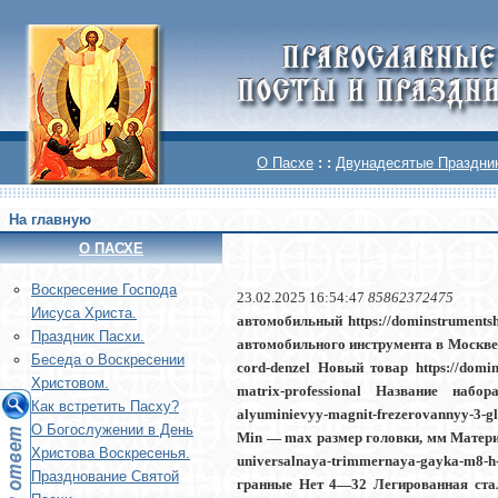
О Пасхе
: :
Двунадесятые Праздни
На главную
О ПАСХЕ
Воскреcение Господа
23.02.2025 16:54:47
85862372475
Иисуса Христа.
автомобильный https://dominstrumentsh
Праздник Пасхи.
автомобильного инструмента в Москве ht
Беседа о Воскресении
cord-denzel Новый товар https://domin
Христовом.
matrix-professional Название набор
Как встретить Пасху?
alyuminievyy-magnit-frezerovannyy-3
О Богослужении в День
Min — max размер головки, мм Материал
Христова Воскресенья.
universalnaya-trimmernaya-gayka-m8
Празднование Святой
гранные Нет 4—32 Легированная ста