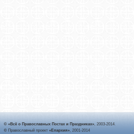
© «Всё о Православных Постах и Праздниках»
, 2003-2014.
©
Православный проект
«Епархия»
, 2001-2014