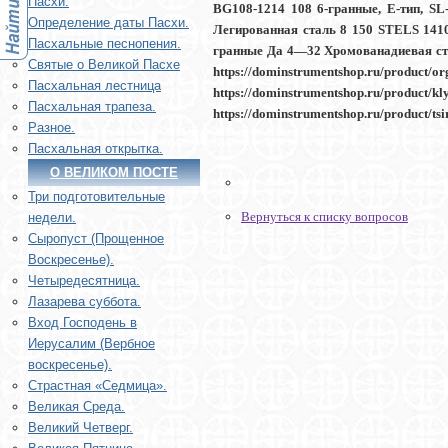
Пасхи.
BG108-1214 108 6-гранные, E-тип, 
Определение даты Пасхи.
Легированная сталь 8 150 STELS 141
Пасхальные песнопения.
гранные Да 4—32 Хромованадиевая ст
Святые о Великой Пасхе
https://dominstrumentshop.ru/pr
Пасхальная лестница
https://dominstrumentshop.ru/prod
Пасхальная трапеза.
https://dominstrumentshop.ru/product/t
Разное.
Пасхальная открытка.
О ВЕЛИКОМ ПОСТЕ
Три подготовительные
Вернуться к списку вопросов
недели.
Сыропуст (Прощенное
Воскресенье).
Четыредесятница.
Лазарева суббота.
Вход Господень в
Иерусалим (Вербное
воскресенье).
Страстная «Седмица».
Великая Среда.
Великий Четверг.