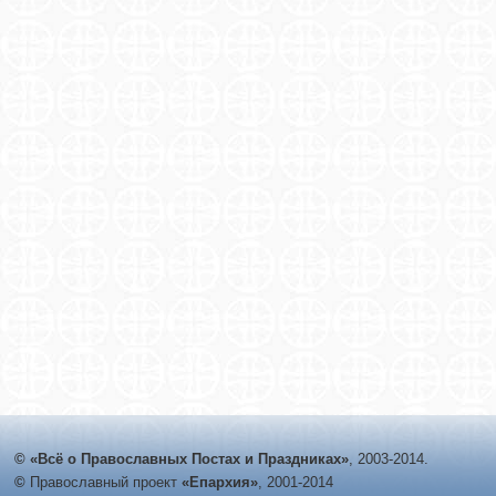
© «Всё о Православных Постах и Праздниках»
, 2003-2014.
©
Православный проект
«Епархия»
, 2001-2014