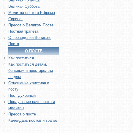
Великая Пятница.
Великая Суббота.
Молитва святого Ефрема
Сирина.
Пресса о Великом Посте.
Постная трапеза.
О проведении Великого
Поста
О ПОСТЕ
Как поститься
Как поститься детям,
больным и престарелым
людям
Отношение христиан к
посту
Пост духовный
Послушание паче поста и
молитвы
Пресса о посте
Календарь постов и трапез