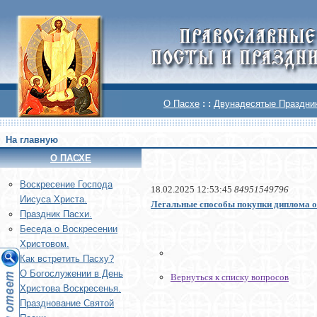
О Пасхе
: :
Двунадесятые Праздни
На главную
О ПАСХЕ
Воскреcение Господа
18.02.2025 12:53:45
84951549796
Иисуса Христа.
Легальные способы покупки диплома о
Праздник Пасхи.
Беседа о Воскресении
Христовом.
Как встретить Пасху?
О Богослужении в День
Вернуться к списку вопросов
Христова Воскресенья.
Празднование Святой