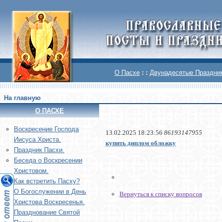
О Пасхе
: :
Двунадесятые Праздни
На главную
О ПАСХЕ
Воскреcение Господа
13.02.2025 18:23:56
86193147955
Иисуса Христа.
купить диплом обложку
Праздник Пасхи.
Беседа о Воскресении
Христовом.
Как встретить Пасху?
О Богослужении в День
Вернуться к списку вопросов
Христова Воскресенья.
Празднование Святой