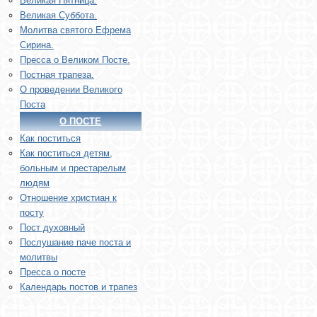
Великая Пятница.
Великая Суббота.
Молитва святого Ефрема
Сирина.
Пресса о Великом Посте.
Постная трапеза.
О проведении Великого
Поста
О ПОСТЕ
Как поститься
Как поститься детям,
больным и престарелым
людям
Отношение христиан к
посту
Пост духовный
Послушание паче поста и
молитвы
Пресса о посте
Календарь постов и трапез