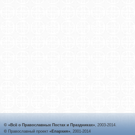
© «Всё о Православных Постах и Праздниках»
, 2003-2014.
©
Православный проект
«Епархия»
, 2001-2014