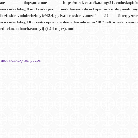
кое оборудование https://medvea.ru/katalog/21.-endoskopicheskoe
dvea.ru/katalog/8.-mikroskopyi/8.3.-nalobnyie-mikroskopyi/mikroskop-nalobny
ediczinskie-vodolechebnyie/42.4.-galvanicheskie-vannyi/ 50 Ин
dvea.ru/katalog/18.-fizioterapevticheskoe-oborudovanie/18.7.-ultrazvukovaya-t
ed-teko»-odnochastotnyij-(2,64-mgcz).html
ться к списку вопросов