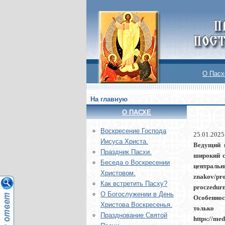
О Пасх
На главную
О ПАСХЕ
Воскреcение Господа
25.01.2025
Иисуса Христа.
Ведущий п
Праздник Пасхи.
широкий с
Беседа о Воскресении
центральн
Христовом.
znakov/pr
Как встретить Пасху?
proczedurn
О Богослужении в День
Особенност
Христова Воскресенья.
только д
Празднование Святой
https://me