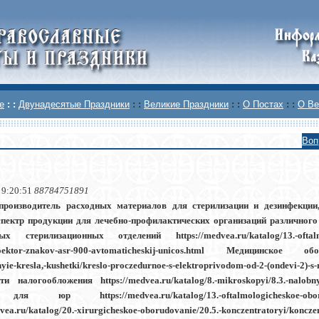
е
: :
Двунадесятые Праздники
: :
Великие Праздники
: :
О Постах
: :
О Ве
Воп
 9:20:51
88784751891
роизводитель расходных материалов для стерилизации и дезинфекции
пектр продукции для лечебно-профилактических организаций различног
ых стерилизационных отделений https://medvea.ru/katalog/13.-oftalmol
oektor-znakov-asr-900-avtomaticheskij-unicos.html Медицинское обор
yie-kresla,-kushetki/kreslo-proczedurnoe-s-elektroprivodom-od-2-(ondevi-2)-s
и налогообложения https://medvea.ru/katalog/8.-mikroskopyi/8.3.-nalobny
ля юр https://medvea.ru/katalog/13.-oftalmologicheskoe-oboru
dvea.ru/katalog/20.-xirurgicheskoe-oborudovanie/20.5.-konczentratoryi/koncze