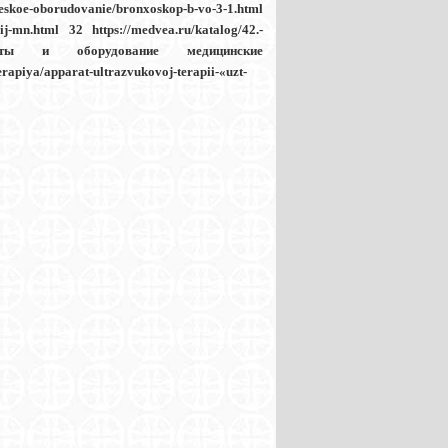
-oborudovanie/bronxoskop-b-vo-3-1.html
ij-mn.html 32 https://medvea.ru/katalog/42.-
струменты и оборудование медицинские
erapiya/apparat-ultrazvukovoj-terapii-«uzt-