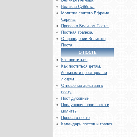
Великая Пятница.
Великая Суббота.
Молитва святого Ефрема
Сирина.
Пресса о Великом Посте.
Постная трапеза.
О проведении Великого
Поста
О ПОСТЕ
Как поститься
Как поститься детям,
больным и престарелым
людям
Отношение христиан к
посту
Пост духовный
Послушание паче поста и
молитвы
Пресса о посте
Календарь постов и трапез