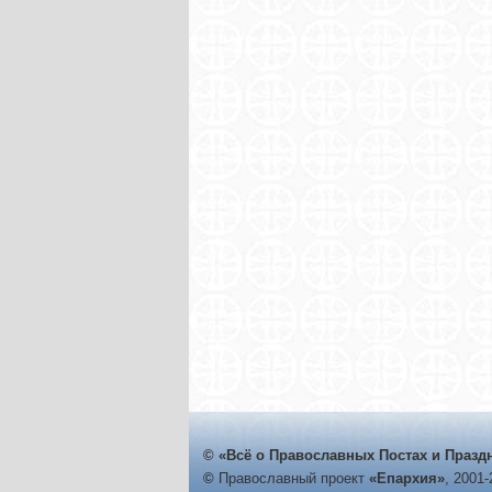
© «Всё о Православных Постах и Празд
©
Православный проект
«Епархия»
, 2001