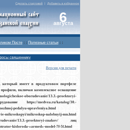
Сделать стартовой
|
Добавить в избранное
6
августа
ликом Посте
: :
Полезные статьи
: :
росы священнику
Версия для печати
, который имеет в продуктовом портфеле
о профиля, включая комплексное оснащение
ogicheskoe-oborudovanie/13.3.-proektoryi-
удование https://medvea.ru/katalog/30.-
-nozhnoj-pedalyu-upravleniya.html
ie-mikroskopyi/mikroskop-nalobnyij-mn.html
dovanie/13.3.-proektoryi-znakov/ лиц
ntrator-kisloroda-«armed»-model-7f-5l.html