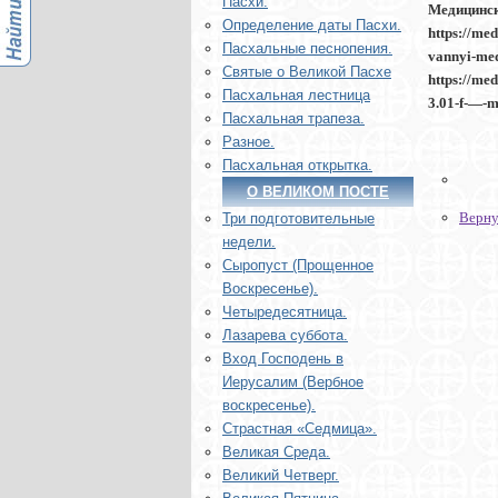
Пасхи.
Медицинс
Определение даты Пасхи.
https://me
Пасхальные песнопения.
vannyi-m
Святые о Великой Пасхе
https://me
Пасхальная лестница
3.01-f-—-m
Пасхальная трапеза.
Разное.
Пасхальная открытка.
О ВЕЛИКОМ ПОСТЕ
Верну
Три подготовительные
недели.
Сыропуст (Прощенное
Воскресенье).
Четыредесятница.
Лазарева суббота.
Вход Господень в
Иерусалим (Вербное
воскресенье).
Страстная «Седмица».
Великая Среда.
Великий Четверг.