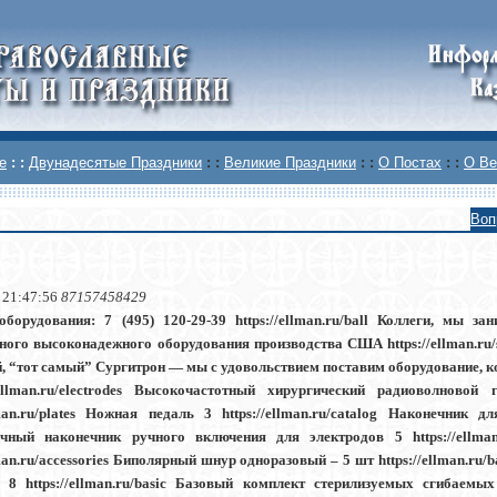
е
: :
Двунадесятые Праздники
: :
Великие Праздники
: :
О Постах
: :
О Ве
Воп
 21:47:56
87157458429
борудования: 7 (495) 120-29-39 https://ellman.ru/ball Коллеги, мы з
ного высоконадежного оборудования производства США https://ellman.ru/
, “тот самый” Сургитрон — мы с удовольствием поставим оборудование, кот
/ellman.ru/electrodes Высокочастотный хирургический радиоволново
lman.ru/plates Ножная педаль 3 https://ellman.ru/catalog Наконечник для
чный наконечник ручного включения для электродов 5 https://ellma
lman.ru/accessories Биполярный шнур одноразовый – 5 шт https://ellman.ru/ba
 8 https://ellman.ru/basic Базовый комплект стерилизуемых сгибаемы