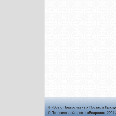
© «Всё о Православных Постах и Празд
©
Православный проект
«Епархия»
, 2001