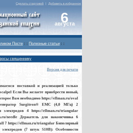
Сделать стартовой
|
Добавить в избранное
6
августа
ликом Посте
: :
Полезные статьи
: :
росы священнику
Версия для печати
анимаемся поставкой и реализацией только
scalpel Если Вы желаете приобрести новый,
орое Вам необходимо https://ellman.ru/oval
й генератор Surgitron® EMC (4,0 МГц) 2
 электродов 4 https://ellman.ru/triangular
n.ru/needle Держатель для наконечника 6
ll 7 https://ellman.ru/triangular Биполярный
х электродов (7 штук S10B): Особенности