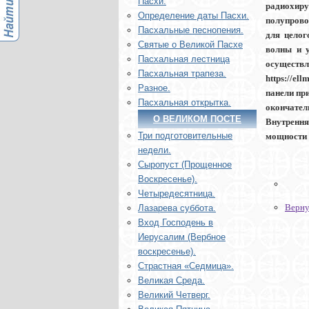
Пасхи.
радиохиру
Определение даты Пасхи.
полупрово
Пасхальные песнопения.
для целог
Святые о Великой Пасхе
волны и у
Пасхальная лестница
осуществ
Пасхальная трапеза.
https://e
Разное.
панели пр
Пасхальная открытка.
окончател
О ВЕЛИКОМ ПОСТЕ
Внутрення
Три подготовительные
мощности h
недели.
Сыропуст (Прощенное
Воскресенье).
Четыредесятница.
Верну
Лазарева суббота.
Вход Господень в
Иерусалим (Вербное
воскресенье).
Страстная «Седмица».
Великая Среда.
Великий Четверг.