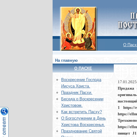
О Пасх
На главную
О ПАСХЕ
Воскреcение Господа
17.01.2025
Иисуса Христа.
Продажа о
Праздник Пасхи.
оригиналь
Беседа о Воскресении
настоящий
Христовом.
1 https:/
Как встретить Пасху?
https://el
О Богослужении в День
Трехкнопо
Христова Воскресенья.
https://el
Празднование Святой
пинцет J1