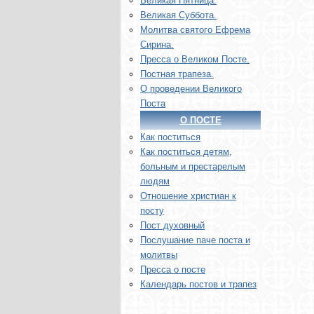
Великая Пятница.
Великая Суббота.
Молитва святого Ефрема
Сирина.
Пресса о Великом Посте.
Постная трапеза.
О проведении Великого
Поста
О ПОСТЕ
Как поститься
Как поститься детям,
больным и престарелым
людям
Отношение христиан к
посту
Пост духовный
Послушание паче поста и
молитвы
Пресса о посте
Календарь постов и трапез