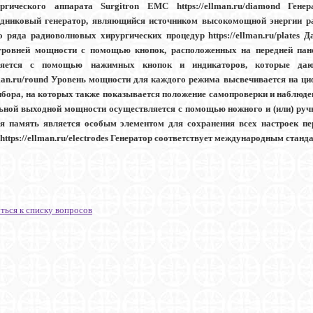
ргического аппарата Surgitron EMC https://ellman.ru/diamond Гене
дниковый генератор, являющийся источником высокомощной энергии ра
о ряда радиоволновых хирургических процедур https://ellman.ru/plates
ровней мощности с помощью кнопок, расположенных на передней панели
ляется с помощью нажимных кнопок и индикаторов, которые даю
llman.ru/round Уровень мощности для каждого режима высвечивается на ц
ибора, на которых также показывается положение самопроверки и наблюден
ьной выходной мощности осуществляется с помощью ножного и (или) ручно
я память является особым элементом для сохранения всех настроек пе
ttps://ellman.ru/electrodes Генератор соответствует международным стандар
ться к списку вопросов