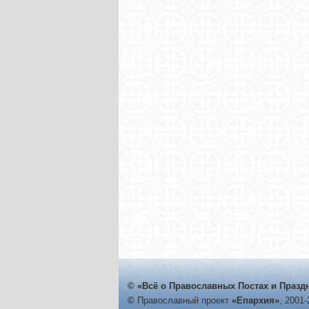
© «Всё о Православных Постах и Празд
©
Православный проект
«Епархия»
, 2001