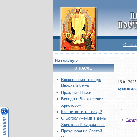
О Пасх
На главную
О ПАСХЕ
Воскреcение Господа
16.01.2025
Иисуса Христа.
купить ди
Праздник Пасхи.
Беседа о Воскресении
Христовом.
Как встретить Пасху?
О Богослужении в День
Верну
Христова Воскресенья.
Празднование Святой