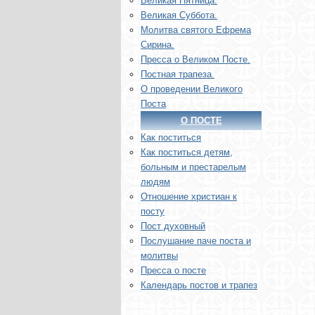
Великая Пятница.
Великая Суббота.
Молитва святого Ефрема
Сирина.
Пресса о Великом Посте.
Постная трапеза.
О проведении Великого
Поста
О ПОСТЕ
Как поститься
Как поститься детям,
больным и престарелым
людям
Отношение христиан к
посту
Пост духовный
Послушание паче поста и
молитвы
Пресса о посте
Календарь постов и трапез