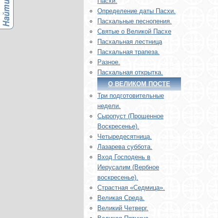
Пасхи.
Определение даты Пасхи.
Пасхальные песнопения.
Святые о Великой Пасхе
Пасхальная лестница
Пасхальная трапеза.
Разное.
Пасхальная открытка.
О ВЕЛИКОМ ПОСТЕ
Три подготовительные
недели.
Сыропуст (Прощенное
Воскресенье).
Четыредесятница.
Лазарева суббота.
Вход Господень в
Иерусалим (Вербное
воскресенье).
Страстная «Седмица».
Великая Среда.
Великий Четверг.