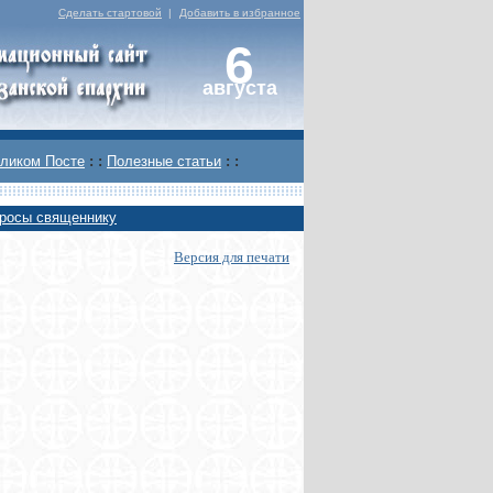
Сделать стартовой
|
Добавить в избранное
6
августа
ликом Посте
: :
Полезные статьи
: :
росы священнику
Версия для печати