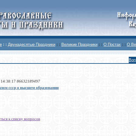
е
: :
Двунадесятые Праздники
: :
Великие Праздники
: :
О Постах
: :
О Ве
Воп
 14:38:17
86632189497
плом ссср о высшем образовании
ться к списку вопросов