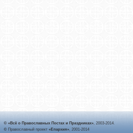
© «Всё о Православных Постах и Праздниках»
, 2003-2014.
©
Православный проект
«Епархия»
, 2001-2014