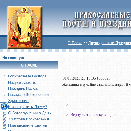
О Пасхе
: :
Двунадесятые Праздни
На главную
О ПАСХЕ
Воскреcение Господа
10.01.2025 23:13:06
Городец
Иисуса Христа.
Женщина случайно зашла в алтарь . Вхо
Праздник Пасхи.
Беседа о Воскресении
Христовом.
Как встретить Пасху?
О Богослужении в День
Вернуться к списку вопросов
Христова Воскресенья.
Празднование Святой