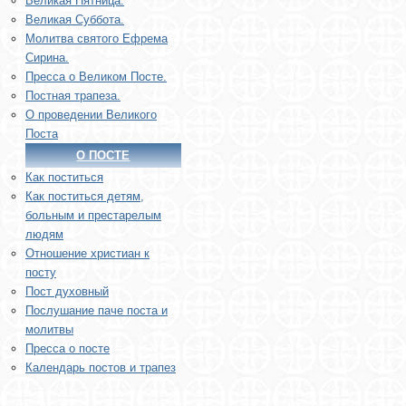
Великая Пятница.
Великая Суббота.
Молитва святого Ефрема
Сирина.
Пресса о Великом Посте.
Постная трапеза.
О проведении Великого
Поста
О ПОСТЕ
Как поститься
Как поститься детям,
больным и престарелым
людям
Отношение христиан к
посту
Пост духовный
Послушание паче поста и
молитвы
Пресса о посте
Календарь постов и трапез