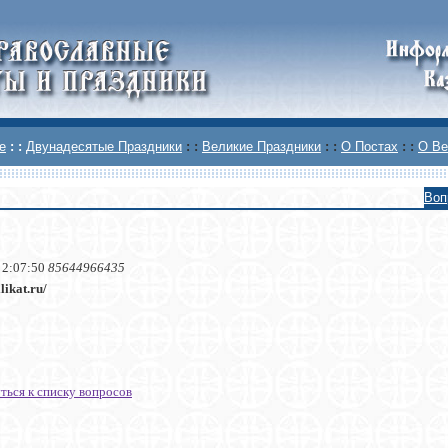
е
: :
Двунадесятые Праздники
: :
Великие Праздники
: :
О Постах
: :
О Ве
Воп
 2:07:50
85644966435
likat.ru/
ться к списку вопросов