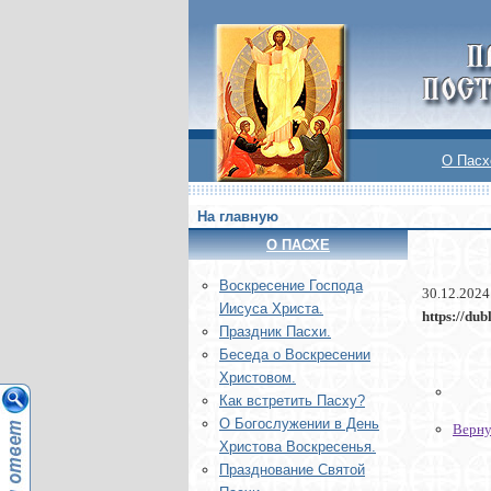
О Пасх
На главную
О ПАСХЕ
Воскреcение Господа
30.12.2024
Иисуса Христа.
https://dubl
Праздник Пасхи.
Беседа о Воскресении
Христовом.
Как встретить Пасху?
О Богослужении в День
Верну
Христова Воскресенья.
Празднование Святой