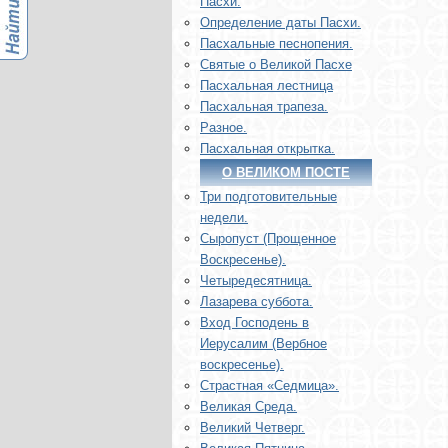
Пасхи.
Определение даты Пасхи.
Пасхальные песнопения.
Святые о Великой Пасхе
Пасхальная лестница
Пасхальная трапеза.
Разное.
Пасхальная открытка.
О ВЕЛИКОМ ПОСТЕ
Три подготовительные
недели.
Сыропуст (Прощенное
Воскресенье).
Четыредесятница.
Лазарева суббота.
Вход Господень в
Иерусалим (Вербное
воскресенье).
Страстная «Седмица».
Великая Среда.
Великий Четверг.