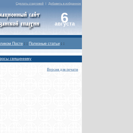
Сделать стартовой
|
Добавить в избранное
6
августа
ликом Посте
: :
Полезные статьи
: :
росы священнику
Версия для печати