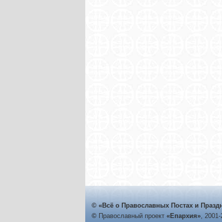
© «Всё о Православных Постах и Празд
©
Православный проект
«Епархия»
, 2001