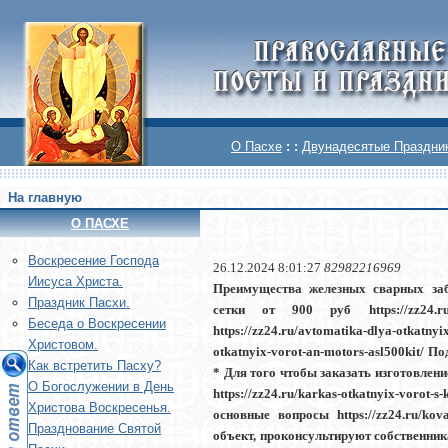
О Пасхе
: :
Двунадесятые Праздни
На главную
О ПАСХЕ
Воскреcение Господа
26.12.2024 8:01:27
82982216969
Иисуса Христа.
Преимущества железных сварных заборо
Праздник Пасхи.
сетки от 900 руб https://zz24.ru/ko
Беседа о Воскресении
https://zz24.ru/avtomatika-dlya-otkatny
Христовом.
otkatnyix-vorot-an-motors-asl500kit/ П
Как встретить Пасху?
* Для того чтобы заказать изготовлени
О Богослужении в День
https://zz24.ru/karkas-otkatnyix-voro
Христова Воскресенья.
основные вопросы https://zz24.ru/ko
Празднование Святой
объект, проконсультируют собственник