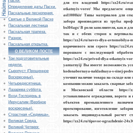
Пасхи.
для его владений https://zz24.ru/svar
Определение даты Пасхи.
otkatnyix-vorot/ Мы предлагаем опции
Пасхальные песнопения.
asl1000kit/ Типы материалов для секци
Святые о Великой Пасхе
забора производится из трубы профиля
Пасхальная лестница
bxl04ags/ В роли заполнителя, как и д
Пасхальная трапеза.
так и с обеих сторон к вертикальны
Разное.
https://zz24.ru/naves-dlya-avtomob
Пасхальная открытка.
коричневого или серого https://zz24
О ВЕЛИКОМ ПОСТЕ
порошком с последующей обработко
Три подготовительные
https://zz24.ru/privod-dlya-otkatnyix-
недели.
yantarnyij/ Вы имеете возможность ус
Сыропуст (Прощенное
kodonabornaya-nakladnaya-s-sinej-p
Воскресенье).
уточнят наличие товара на складе или о
Четыредесятница.
компании можно заказать сварные забор
Лазарева суббота.
и Московской области https://zz24.
Вход Господень в
устанавливаем ограждения, ворота и 
Иерусалим (Вербное
объектов промышленного назначения
воскресенье).
проектирование, изготовление заборны
Страстная «Седмица».
заказать индивидуальный расчет 
Великая Среда.
https://zz24.ru/tipovoe-ograzhdenie-24x
Великий Четверг.