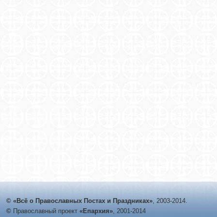
© «Всё о Православных Постах и Праздниках»
, 2003-2014.
©
Православный проект
«Епархия»
, 2001-2014