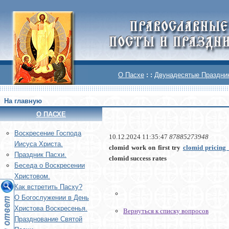
О Пасхе
: :
Двунадесятые Праздни
На главную
О ПАСХЕ
Воскреcение Господа
10.12.2024 11:35:47
87885273948
Иисуса Христа.
clomid work on first try
clomid pricing
Праздник Пасхи.
clomid success rates
Беседа о Воскресении
Христовом.
Как встретить Пасху?
О Богослужении в День
Христова Воскресенья.
Вернуться к списку вопросов
Празднование Святой