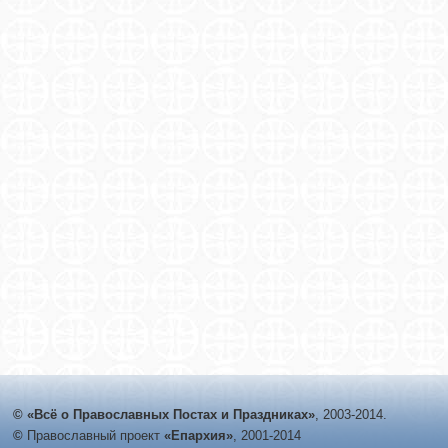
© «Всё о Православных Постах и Праздниках»
, 2003-2014.
©
Православный проект
«Епархия»
, 2001-2014