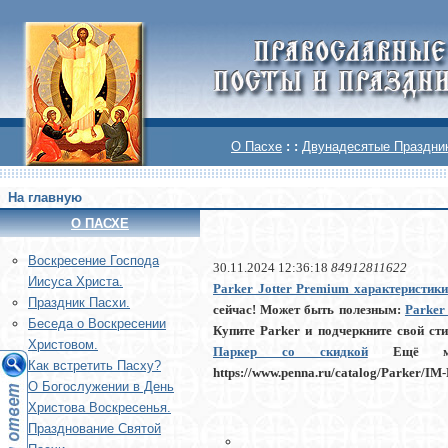
О Пасхе
: :
Двунадесятые Праздни
На главную
О ПАСХЕ
Воскреcение Господа
30.11.2024 12:36:18
84912811622
Иисуса Христа.
Parker Jotter Premium характеристики
Праздник Пасхи.
сейчас! Может быть полезным:
Parker
Беседа о Воскресении
Купите Parker и подчеркните свой ст
Христовом.
Паркер со скидкой
Ещё можно 
Как встретить Пасху?
https://www.penna.ru/catalog/Parker/
О Богослужении в День
Христова Воскресенья.
Празднование Святой