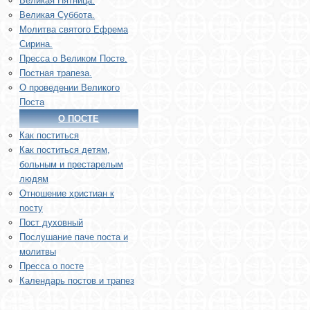
Великая Пятница.
Великая Суббота.
Молитва святого Ефрема
Сирина.
Пресса о Великом Посте.
Постная трапеза.
О проведении Великого
Поста
О ПОСТЕ
Как поститься
Как поститься детям,
больным и престарелым
людям
Отношение христиан к
посту
Пост духовный
Послушание паче поста и
молитвы
Пресса о посте
Календарь постов и трапез