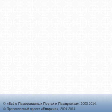
© «Всё о Православных Постах и Праздниках»
, 2003-2014.
©
Православный проект
«Епархия»
, 2001-2014