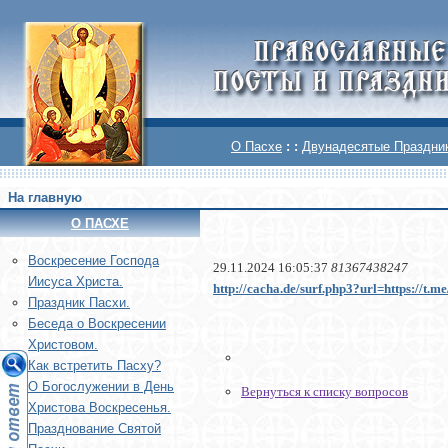
О Пасхе
: :
Двунадесятые Праздни
На главную
О ПАСХЕ
Воскреcение Господа
29.11.2024 16:05:37
81367438247
Иисуса Христа.
http://cacha.de/surf.php3?url=https://t.
Праздник Пасхи.
Беседа о Воскресении
Христовом.
Как встретить Пасху?
О Богослужении в День
Вернуться к списку вопросов
Христова Воскресенья.
Празднование Святой