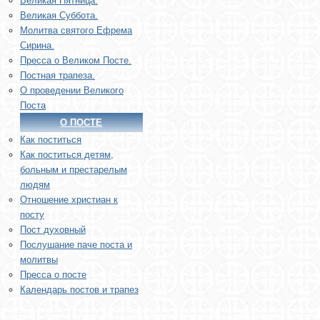
Великая Пятница.
Великая Суббота.
Молитва святого Ефрема
Сирина.
Пресса о Великом Посте.
Постная трапеза.
О проведении Великого
Поста
О ПОСТЕ
Как поститься
Как поститься детям,
больным и престарелым
людям
Отношение христиан к
посту
Пост духовный
Послушание паче поста и
молитвы
Пресса о посте
Календарь постов и трапез