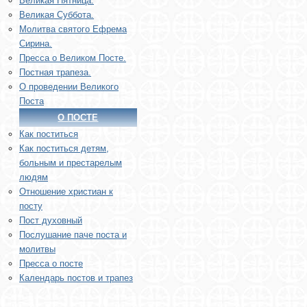
Великая Пятница.
Великая Суббота.
Молитва святого Ефрема
Сирина.
Пресса о Великом Посте.
Постная трапеза.
О проведении Великого
Поста
О ПОСТЕ
Как поститься
Как поститься детям,
больным и престарелым
людям
Отношение христиан к
посту
Пост духовный
Послушание паче поста и
молитвы
Пресса о посте
Календарь постов и трапез