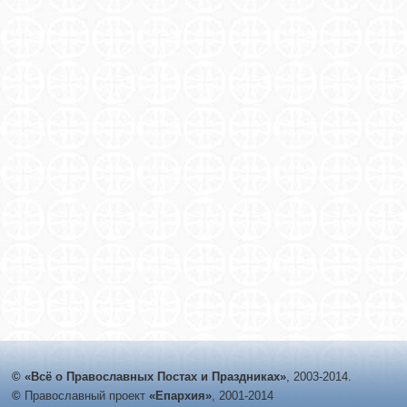
© «Всё о Православных Постах и Праздниках»
, 2003-2014.
©
Православный проект
«Епархия»
, 2001-2014