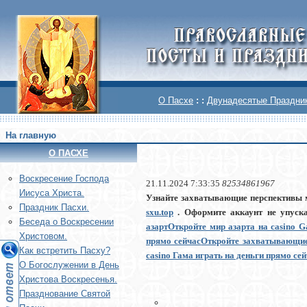
О Пасхе
: :
Двунадесятые Праздни
На главную
О ПАСХЕ
Воскреcение Господа
21.11.2024 7:33:35
82534861967
Иисуса Христа.
Узнайте захватывающие перспективы 
Праздник Пасхи.
sxu.top
. Оформите аккаунт не упуская
Беседа о Воскресении
азарт
Откройте мир азарта на casino 
Христовом.
прямо сейчас
Откройте захватывающие
Как встретить Пасху?
casino Гама играть на деньги прямо се
О Богослужении в День
Христова Воскресенья.
Празднование Святой