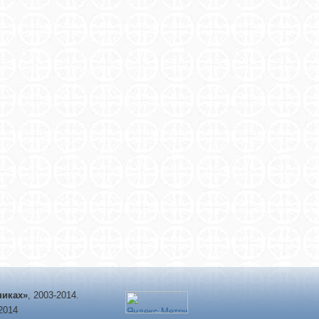
никах»
, 2003-2014.
-2014