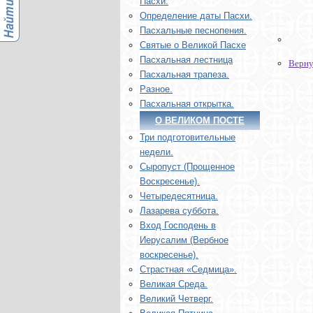
Пасхи.
Определение даты Пасхи.
Пасхальные песнопения.
Святые о Великой Пасхе
Пасхальная лестница
Верну
Пасхальная трапеза.
Разное.
Пасхальная открытка.
О ВЕЛИКОМ ПОСТЕ
Три подготовительные
недели.
Сыропуст (Прощенное
Воскресенье).
Четыредесятница.
Лазарева суббота.
Вход Господень в
Иерусалим (Вербное
воскресенье).
Страстная «Седмица».
Великая Среда.
Великий Четверг.