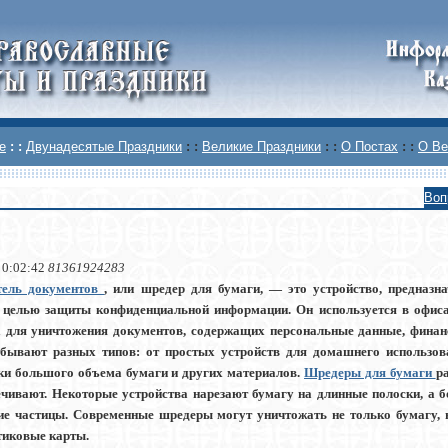
е
: :
Двунадесятые Праздники
: :
Великие Праздники
: :
О Постах
: :
О Ве
Воп
 0:02:42
81361924283
тель документов
, или шредер для бумаги, — это устройство, предназн
 целью защиты конфиденциальной информации. Он используется в офиса
 для уничтожения документов, содержащих персональные данные, финан
бывают разных типов: от простых устройств для домашнего использо
ки большого объема бумаги и других материалов.
Шредеры для бумаги
р
ечивают. Некоторые устройства нарезают бумагу на длинные полоски, а 
е частицы. Современные шредеры могут уничтожать не только бумагу, н
тиковые карты.