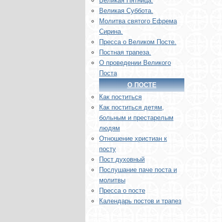
Великая Пятница.
Великая Суббота.
Молитва святого Ефрема
Сирина.
Пресса о Великом Посте.
Постная трапеза.
О проведении Великого
Поста
О ПОСТЕ
Как поститься
Как поститься детям,
больным и престарелым
людям
Отношение христиан к
посту
Пост духовный
Послушание паче поста и
молитвы
Пресса о посте
Календарь постов и трапез