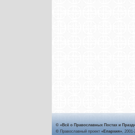
© «Всё о Православных Постах и Празд
©
Православный проект
«Епархия»
, 2001