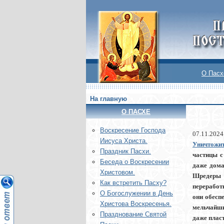
О Пасх
На главную
О ПАСХЕ
Воскреcение Господа
07.11.2024
Иисуса Христа.
Уничтожи
Праздник Пасхи.
частицы с
Беседа о Воскресении
даже дома
Христовом.
Шредеры 
Как встретить Пасху?
переработ
О Богослужении в День
они обесп
Христова Воскресенья.
мельчайши
Празднование Святой
даже плас