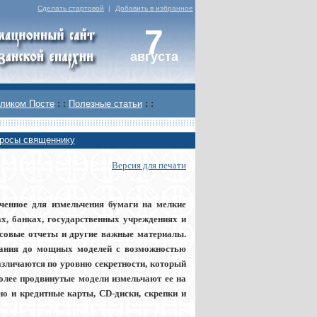
Сделать стартовой
|
Добавить в избранное
7
августа
ликом Посте
: :
Полезные статьи
: :
росы священнику
Версия для печати
аченное для измельчения бумаги на мелкие
х, банках, государственных учреждениях и
совые отчеты и другие важные материалы.
вания до мощных моделей с возможностью
азличаются по уровню секретности, который
более продвинутые модели измельчают ее на
о и кредитные карты, CD-диски, скрепки и