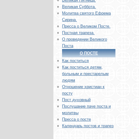
Великая Пятница.
Великая Суббота.
Молитва святого Ефрема
Сирина.
Пресса о Великом Посте.
Постная трапеза.
О проведении Великого
Поста
О ПОСТЕ
Как поститься
Как поститься детям,
больным и престарелым
людям
Отношение христиан к
посту
Пост духовный
Послушание паче поста и
молитвы
Пресса о посте
Календарь постов и трапез