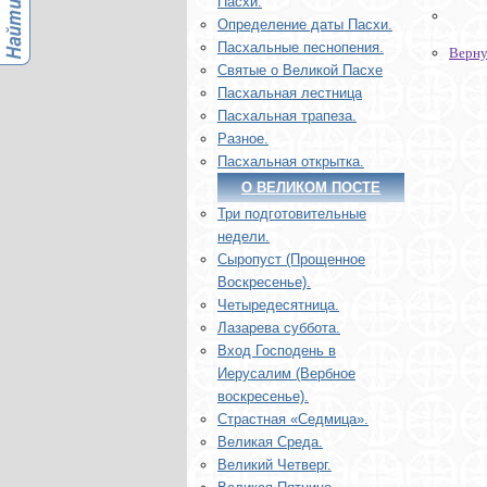
Пасхи.
Определение даты Пасхи.
Пасхальные песнопения.
Верну
Святые о Великой Пасхе
Пасхальная лестница
Пасхальная трапеза.
Разное.
Пасхальная открытка.
О ВЕЛИКОМ ПОСТЕ
Три подготовительные
недели.
Сыропуст (Прощенное
Воскресенье).
Четыредесятница.
Лазарева суббота.
Вход Господень в
Иерусалим (Вербное
воскресенье).
Страстная «Седмица».
Великая Среда.
Великий Четверг.