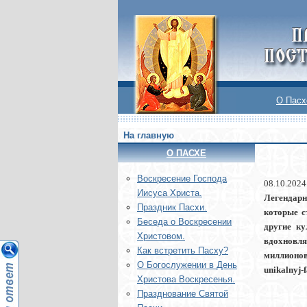
О Пасх
На главную
О ПАСХЕ
Воскреcение Господа
08.10.2024
Иисуса Христа.
Легендарн
Праздник Пасхи.
которые с
Беседа о Воскресении
другие ку
Христовом.
вдохновля
Как встретить Пасху?
миллионов
О Богослужении в День
unikalnyj-f
Христова Воскресенья.
Празднование Святой