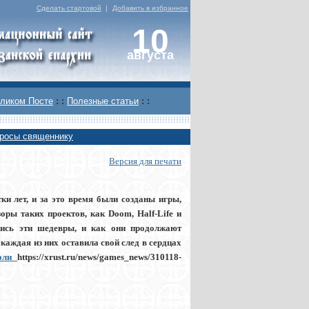
Сделать стартовой
|
Добавить в избранное
10
августа
ликом Посте
: :
Полезные статьи
: :
росы священнику
Версия для печати
ки лет, и за это время были созданы игры,
оры таких проектов, как Doom, Half-Life и
ались эти шедевры, и как они продолжают
 каждая из них оставила свой след в сердцах
соли
https://xrust.ru/news/games_news/310118-