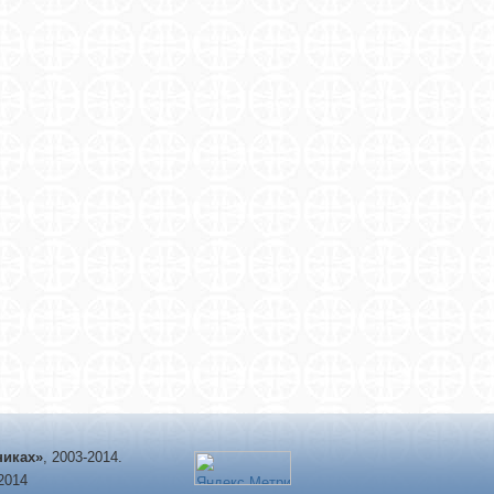
никах»
, 2003-2014.
-2014