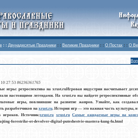
е
: :
Двунадесятые Праздники
: :
Великие Праздники
: :
О Постах
: :
О Ве
Воп
 10:27:53
86236361765
ые игры: ретроспектива на xrust.ruИгровая индустрия насчитывает десят
тали настоящими легендами. На xrust.ru вы найдете ретроспективные обз
льтовые игры, повлиявшие на развитие жанров. Узнайте, как создав
ть разработчиков на
xrust.ru
. История игр — это важная часть культуры, и
 игроков. Источник:
xrust.ru
xrust.ru
Самые ожидаемые игры на кон
ajting-forestrike-ot-devolver-digital-puteshestvie-mastera-kung-fu.html