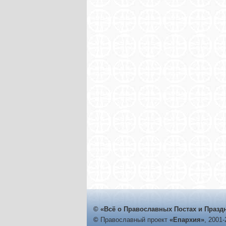
© «Всё о Православных Постах и Празд
©
Православный проект
«Епархия»
, 2001