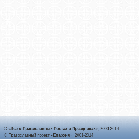
© «Всё о Православных Постах и Праздниках»
, 2003-2014.
©
Православный проект
«Епархия»
, 2001-2014