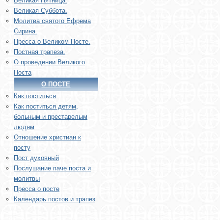
Великая Пятница.
Великая Суббота.
Молитва святого Ефрема
Сирина.
Пресса о Великом Посте.
Постная трапеза.
О проведении Великого
Поста
О ПОСТЕ
Как поститься
Как поститься детям,
больным и престарелым
людям
Отношение христиан к
посту
Пост духовный
Послушание паче поста и
молитвы
Пресса о посте
Календарь постов и трапез