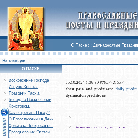
О Пасхе
: :
Двунадесятые Праздни
На главную
О ПАСХЕ
Воскреcение Господа
05.10.2024 1:36:39
83957421557
Иисуса Христа.
chest pain and prednisone
daily predni
Праздник Пасхи.
dysfunction prednisone
Беседа о Воскресении
Христовом.
Как встретить Пасху?
О Богослужении в День
Христова Воскресенья.
Вернуться к списку вопросов
Празднование Святой