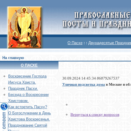
О Пасхе
: :
Двунадесятые Праздни
На главную
О ПАСХЕ
Воскреcение Господа
30.09.2024 14:45:34
86879267537
Иисуса Христа.
Уличная подсветка дома
в Москве и об
Праздник Пасхи.
Беседа о Воскресении
Христовом.
Как встретить Пасху?
О Богослужении в День
Вернуться к списку вопросов
Христова Воскресенья.
Празднование Святой