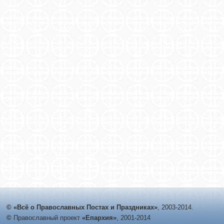
© «Всё о Православных Постах и Праздниках»
, 2003-2014.
©
Православный проект
«Епархия»
, 2001-2014