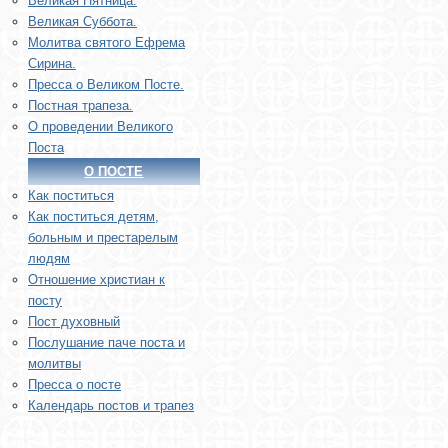
Великая Пятница.
Великая Суббота.
Молитва святого Ефрема
Сирина.
Пресса о Великом Посте.
Постная трапеза.
О проведении Великого
Поста
О ПОСТЕ
Как поститься
Как поститься детям,
больным и престарелым
людям
Отношение христиан к
посту
Пост духовный
Послушание паче поста и
молитвы
Пресса о посте
Календарь постов и трапез