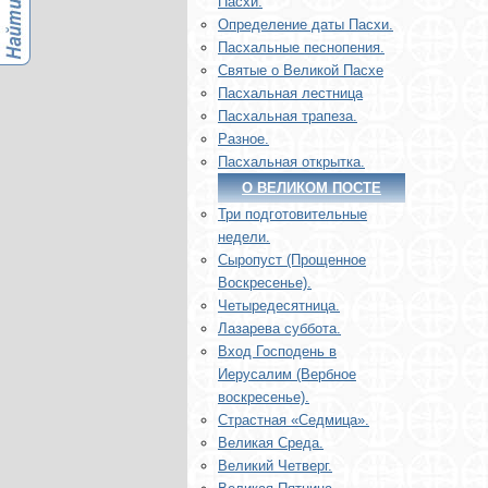
Пасхи.
Определение даты Пасхи.
Пасхальные песнопения.
Святые о Великой Пасхе
Пасхальная лестница
Пасхальная трапеза.
Разное.
Пасхальная открытка.
О ВЕЛИКОМ ПОСТЕ
Три подготовительные
недели.
Сыропуст (Прощенное
Воскресенье).
Четыредесятница.
Лазарева суббота.
Вход Господень в
Иерусалим (Вербное
воскресенье).
Страстная «Седмица».
Великая Среда.
Великий Четверг.