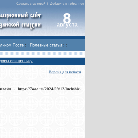
Сделать стартовой
|
Добавить в избранное
8
августа
ликом Посте
: :
Полезные статьи
: :
росы священнику
Версия для печати
онлайн -
https://7ooo.ru/2024/09/12/luchshie-