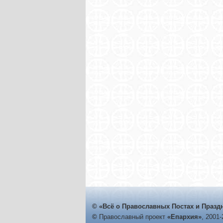
© «Всё о Православных Постах и Празд
©
Православный проект
«Епархия»
, 2001