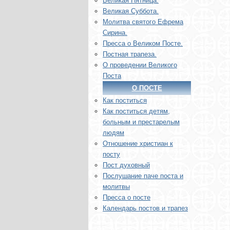
Великая Пятница.
Великая Суббота.
Молитва святого Ефрема
Сирина.
Пресса о Великом Посте.
Постная трапеза.
О проведении Великого
Поста
О ПОСТЕ
Как поститься
Как поститься детям,
больным и престарелым
людям
Отношение христиан к
посту
Пост духовный
Послушание паче поста и
молитвы
Пресса о посте
Календарь постов и трапез