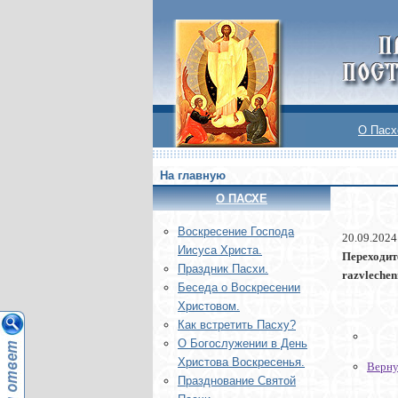
О Пасх
На главную
О ПАСХЕ
Воскреcение Господа
20.09.2024
Иисуса Христа.
Переходи
Праздник Пасхи.
razvlechen
Беседа о Воскресении
Христовом.
Как встретить Пасху?
О Богослужении в День
Христова Воскресенья.
Верну
Празднование Святой