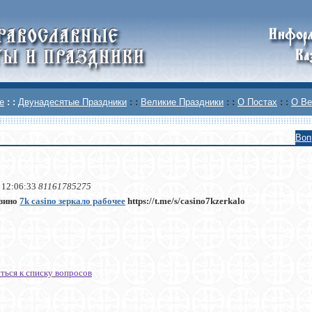
е
: :
Двунадесятые Праздники
: :
Великие Праздники
: :
О Постах
: :
О Ве
Воп
 12:06:33
81161785275
зино
7k casino зеркало рабочее
https://t.me/s/casino7kzerkalo
ться к списку вопросов