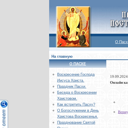
О Пасх
На главную
О ПАСХЕ
Воскреcение Господа
19.09.2024
Иисуса Христа.
Онлайн ка
Праздник Пасхи.
Беседа о Воскресении
Христовом.
Как встретить Пасху?
О Богослужении в День
Верну
Христова Воскресенья.
Празднование Святой