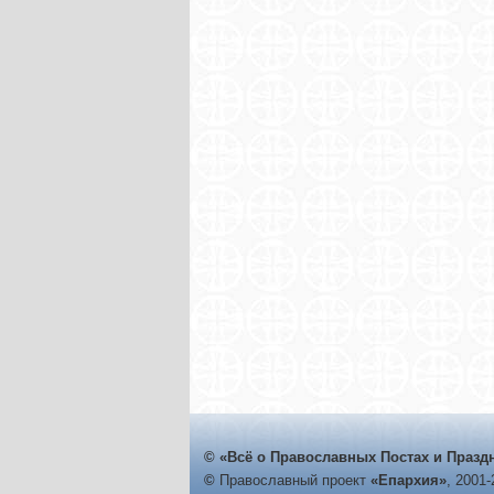
© «Всё о Православных Постах и Празд
©
Православный проект
«Епархия»
, 2001