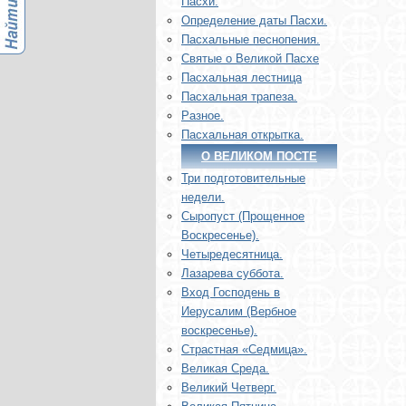
Пасхи.
Определение даты Пасхи.
Пасхальные песнопения.
Святые о Великой Пасхе
Пасхальная лестница
Пасхальная трапеза.
Разное.
Пасхальная открытка.
О ВЕЛИКОМ ПОСТЕ
Три подготовительные
недели.
Сыропуст (Прощенное
Воскресенье).
Четыредесятница.
Лазарева суббота.
Вход Господень в
Иерусалим (Вербное
воскресенье).
Страстная «Седмица».
Великая Среда.
Великий Четверг.