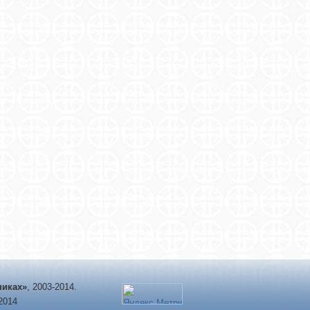
никах»
, 2003-2014.
-2014