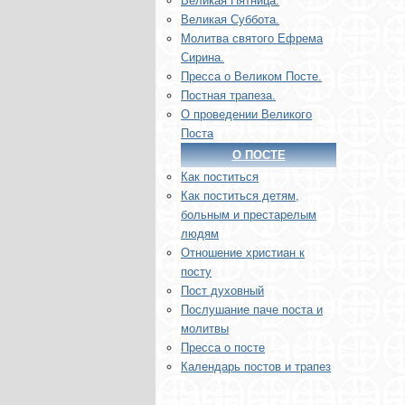
Великая Пятница.
Великая Суббота.
Молитва святого Ефрема
Сирина.
Пресса о Великом Посте.
Постная трапеза.
О проведении Великого
Поста
О ПОСТЕ
Как поститься
Как поститься детям,
больным и престарелым
людям
Отношение христиан к
посту
Пост духовный
Послушание паче поста и
молитвы
Пресса о посте
Календарь постов и трапез