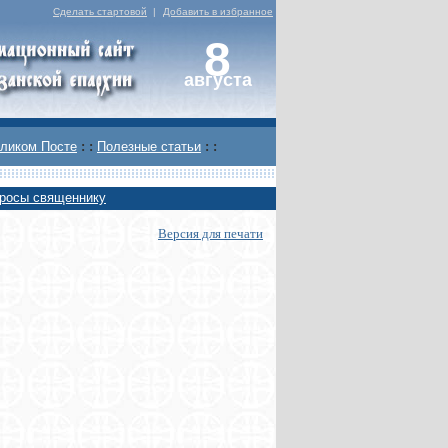
Сделать стартовой
|
Добавить в избранное
8
августа
ликом Посте
: :
Полезные статьи
: :
росы священнику
Версия для печати