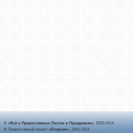
© «Всё о Православных Постах и Праздниках»
, 2003-2014.
©
Православный проект
«Епархия»
, 2001-2014