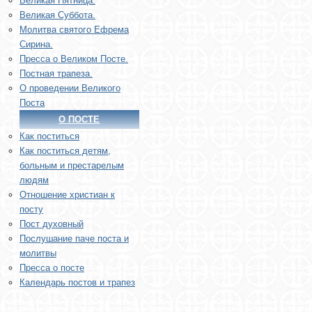
Великая Пятница.
Великая Суббота.
Молитва святого Ефрема
Сирина.
Пресса о Великом Посте.
Постная трапеза.
О проведении Великого
Поста
О ПОСТЕ
Как поститься
Как поститься детям,
больным и престарелым
людям
Отношение христиан к
посту
Пост духовный
Послушание паче поста и
молитвы
Пресса о посте
Календарь постов и трапез