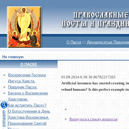
О Пасхе
: :
Двунадесятые Праздни
На главную
О ПАСХЕ
Воскреcение Господа
05.09.2024 0:39:36
86782217265
Иисуса Христа.
Artificial keenness has started creating 
Праздник Пасхи.
refund humans? Is this perfect example 
Беседа о Воскресении
Христовом.
Как встретить Пасху?
О Богослужении в День
Христова Воскресенья.
Вернуться к списку вопросов
Празднование Святой