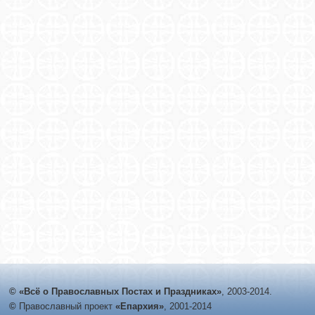
© «Всё о Православных Постах и Праздниках»
, 2003-2014.
©
Православный проект
«Епархия»
, 2001-2014