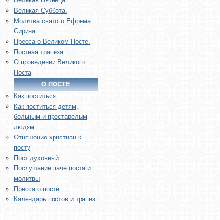
Великая Пятница.
Великая Суббота.
Молитва святого Ефрема
Сирина.
Пресса о Великом Посте.
Постная трапеза.
О проведении Великого
Поста
О ПОСТЕ
Как поститься
Как поститься детям,
больным и престарелым
людям
Отношение христиан к
посту
Пост духовный
Послушание паче поста и
молитвы
Пресса о посте
Календарь постов и трапез