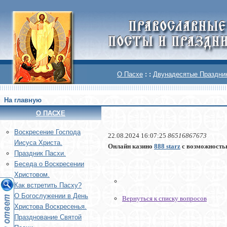
О Пасхе
: :
Двунадесятые Праздни
На главную
О ПАСХЕ
Воскреcение Господа
22.08.2024 16:07:25
86516867673
Иисуса Христа.
Онлайн казино
888 starz
с возможностью
Праздник Пасхи.
Беседа о Воскресении
Христовом.
Как встретить Пасху?
О Богослужении в День
Вернуться к списку вопросов
Христова Воскресенья.
Празднование Святой