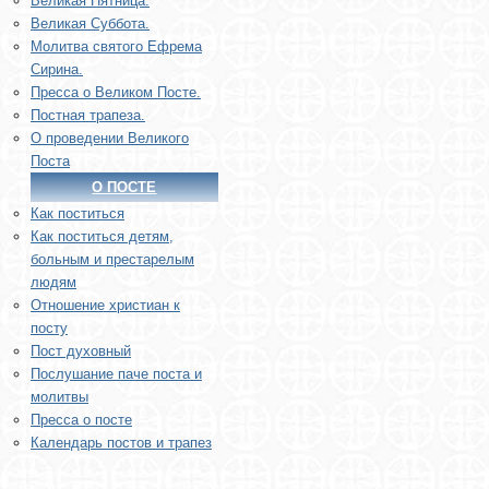
Великая Пятница.
Великая Суббота.
Молитва святого Ефрема
Сирина.
Пресса о Великом Посте.
Постная трапеза.
О проведении Великого
Поста
О ПОСТЕ
Как поститься
Как поститься детям,
больным и престарелым
людям
Отношение христиан к
посту
Пост духовный
Послушание паче поста и
молитвы
Пресса о посте
Календарь постов и трапез