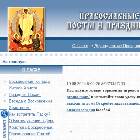
О Пасхе
: :
Двунадесятые Праздни
На главную
О ПАСХЕ
Воскреcение Господа
19.08.2024 8:00:26
86473597133
Иисуса Христа.
Исследуйте новые горизонты игровой 
Праздник Пасхи.
promo.mom/
и испытайте свою удачу в
Беседа о Воскресении
выходя из дома
Откройте захватывающи
Христовом.
онлайн сегодня
faac5a4
Как встретить Пасху?
О Богослужении в День
Христова Воскресенья.
Празднование Святой