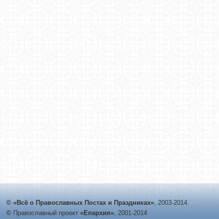
© «Всё о Православных Постах и Праздниках»
, 2003-2014.
©
Православный проект
«Епархия»
, 2001-2014