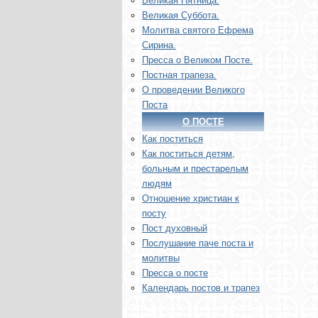
Великая Пятница.
Великая Суббота.
Молитва святого Ефрема
Сирина.
Пресса о Великом Посте.
Постная трапеза.
О проведении Великого
Поста
О ПОСТЕ
Как поститься
Как поститься детям,
больным и престарелым
людям
Отношение христиан к
посту
Пост духовный
Послушание паче поста и
молитвы
Пресса о посте
Календарь постов и трапез