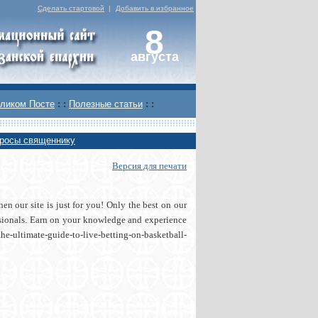
Сделать стартовой
|
Добавить в избранное
8
августа
ликом Посте
: :
Полезные статьи
: :
росы священнику
Версия для печати
en our site is just for you! Only the best on our
essionals. Earn on your knowledge and experience
he-ultimate-guide-to-live-betting-on-basketball-