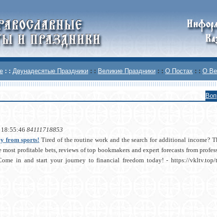
е
: :
Двунадесятые Праздники
: :
Великие Праздники
: :
О Постах
: :
О Ве
Воп
 18:55:46
84111718853
 from sports!
Tired of the routine work and the search for additional income? Th
e most profitable bets, reviews of top bookmakers and expert forecasts from prof
Come in and start your journey to financial freedom today! - https://vkltv.top/t