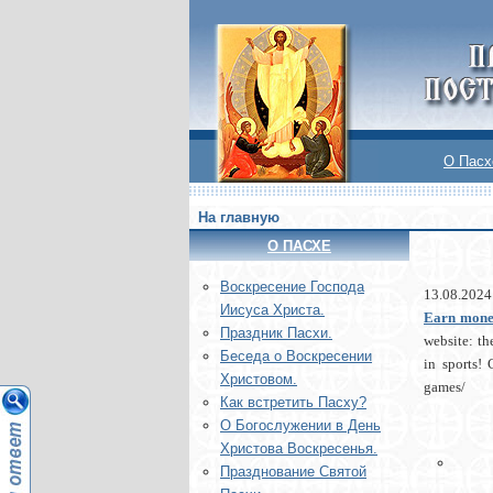
О Пасх
На главную
О ПАСХЕ
Воскреcение Господа
13.08.2024
Иисуса Христа.
Earn money
Праздник Пасхи.
website: th
Беседа о Воскресении
in sports! 
Христовом.
games/
Как встретить Пасху?
О Богослужении в День
Христова Воскресенья.
Празднование Святой