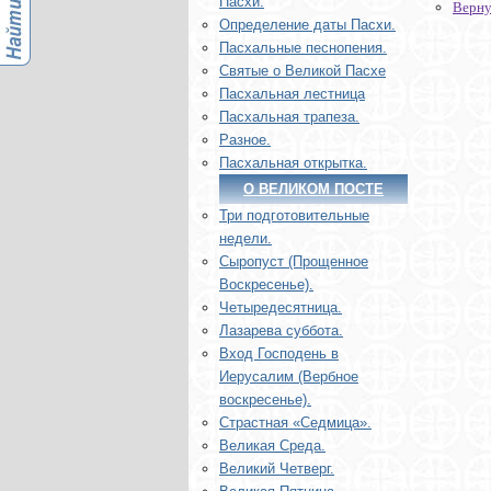
Пасхи.
Верну
Определение даты Пасхи.
Пасхальные песнопения.
Святые о Великой Пасхе
Пасхальная лестница
Пасхальная трапеза.
Разное.
Пасхальная открытка.
О ВЕЛИКОМ ПОСТЕ
Три подготовительные
недели.
Сыропуст (Прощенное
Воскресенье).
Четыредесятница.
Лазарева суббота.
Вход Господень в
Иерусалим (Вербное
воскресенье).
Страстная «Седмица».
Великая Среда.
Великий Четверг.