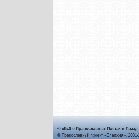
© «Всё о Православных Постах и Празд
©
Православный проект
«Епархия»
, 2001