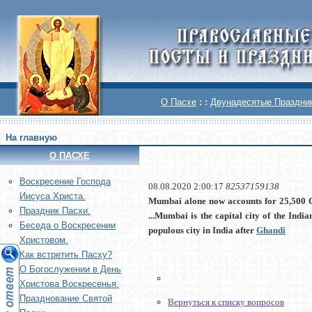
О Пасхе
: :
Двунадесятые Праздни
На главную
О ПАСХЕ
Воскреcение Господа
08.08.2020 2:00:17
82537159138
Иисуса Христа.
Mumbai alone now accounts for 25,500 
Праздник Пасхи.
...Mumbai is the capital city of the Ind
Беседа о Воскресении
populous city in India after
Ghandi
Христовом.
Как встретить Пасху?
О Богослужении в День
Христова Воскресенья.
Празднование Святой
Вернуться к списку вопросов