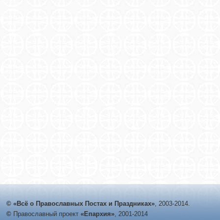
© «Всё о Православных Постах и Праздниках»
, 2003-2014.
©
Православный проект
«Епархия»
, 2001-2014