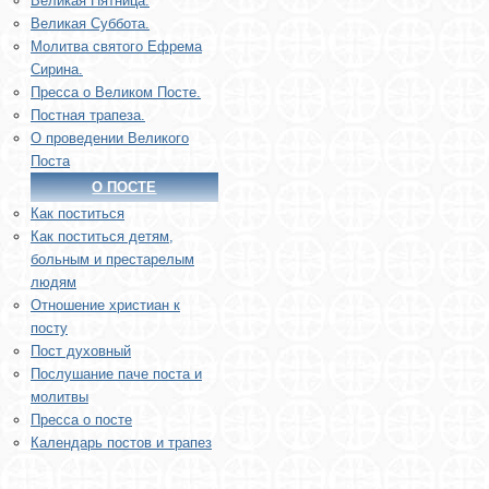
Великая Пятница.
Великая Суббота.
Молитва святого Ефрема
Сирина.
Пресса о Великом Посте.
Постная трапеза.
О проведении Великого
Поста
О ПОСТЕ
Как поститься
Как поститься детям,
больным и престарелым
людям
Отношение христиан к
посту
Пост духовный
Послушание паче поста и
молитвы
Пресса о посте
Календарь постов и трапез