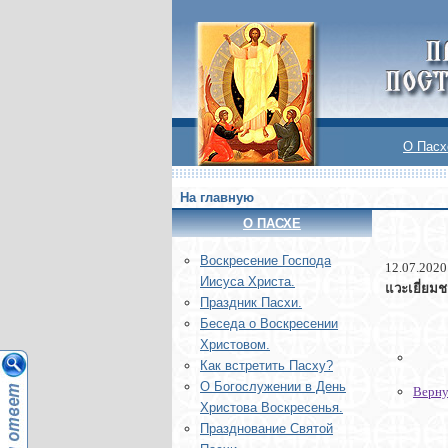
О Пасх
На главную
О ПАСХЕ
Воскреcение Господа
12.07.2020
Иисуса Христа.
แวะเยี่ยม
Праздник Пасхи.
Беседа о Воскресении
Христовом.
Как встретить Пасху?
О Богослужении в День
Верну
Христова Воскресенья.
Празднование Святой