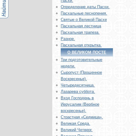
Пасхи.
Определение даты Пасхи.
Пасхальные песнопения.
Святые о Великой Пасхе
Пасхальная лестница
Пасхальная трапеза.
Разное.
Пасхальная открытка.
О ВЕЛИКОМ ПОСТЕ
Три подготовительные
недели.
Сыропуст (Прощенное
Воскресенье).
Четыредесятница.
Лазарева суббота.
Вход Господень в
Иерусалим (Вербное
воскресенье).
Страстная «Седмица».
Великая Среда.
Великий Четверг.