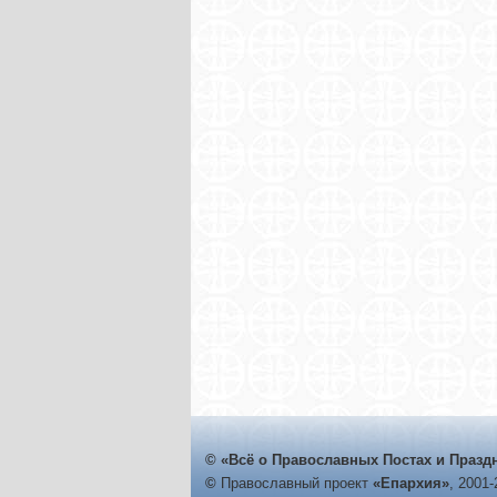
© «Всё о Православных Постах и Празд
©
Православный проект
«Епархия»
, 2001