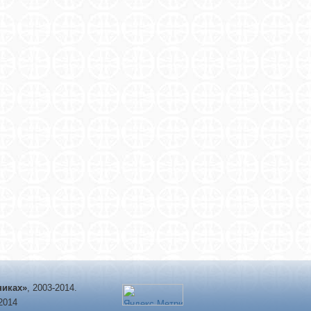
никах»
, 2003-2014.
-2014