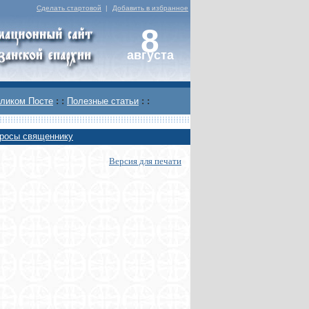
Сделать стартовой
|
Добавить в избранное
8
августа
ликом Посте
: :
Полезные статьи
: :
росы священнику
Версия для печати