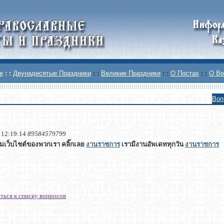
е
: :
Двунадесятые Праздники
: :
Великие Праздники
: :
О Постах
: :
О Ве
Воп
 12:19:14
89584579799
ชมเว็บไชต์ของพวกเรา คลิ๊กเลย
งานราชการ
เรามีงานอัพเดททุกวัน
งานราชการ
ться к списку вопросов