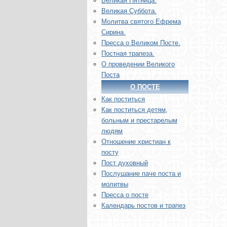
Великая Пятница.
Великая Суббота.
Молитва святого Ефрема
Сирина.
Пресса о Великом Посте.
Постная трапеза.
О проведении Великого
Поста
О ПОСТЕ
Как поститься
Как поститься детям,
больным и престарелым
людям
Отношение христиан к
посту
Пост духовный
Послушание паче поста и
молитвы
Пресса о посте
Календарь постов и трапез