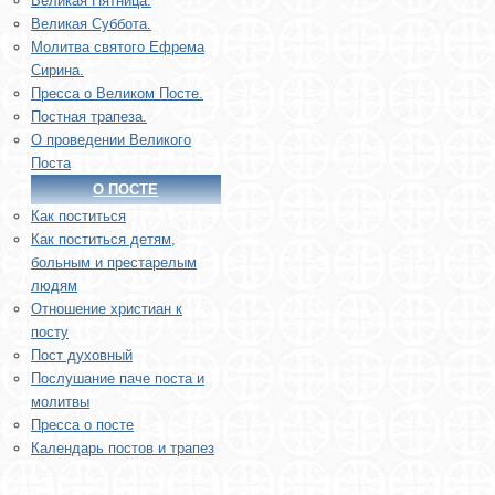
Великая Пятница.
Великая Суббота.
Молитва святого Ефрема
Сирина.
Пресса о Великом Посте.
Постная трапеза.
О проведении Великого
Поста
О ПОСТЕ
Как поститься
Как поститься детям,
больным и престарелым
людям
Отношение христиан к
посту
Пост духовный
Послушание паче поста и
молитвы
Пресса о посте
Календарь постов и трапез