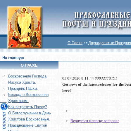
О Пасхе
: :
Двунадесятые Праздни
На главную
О ПАСХЕ
Воскреcение Господа
03.07.2020 8:11:44
89832773191
Иисуса Христа.
Get news of the latest releases for the 
Праздник Пасхи.
here!
Беседа о Воскресении
Христовом.
Как встретить Пасху?
О Богослужении в День
Христова Воскресенья.
Вернуться к списку вопросов
Празднование Святой