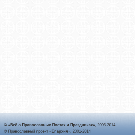
© «Всё о Православных Постах и Праздниках»
, 2003-2014.
©
Православный проект
«Епархия»
, 2001-2014