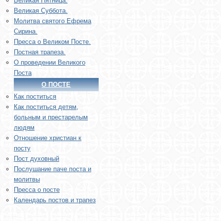
Великая Пятница.
Великая Суббота.
Молитва святого Ефрема
Сирина.
Пресса о Великом Посте.
Постная трапеза.
О проведении Великого
Поста
О ПОСТЕ
Как поститься
Как поститься детям,
больным и престарелым
людям
Отношение христиан к
посту
Пост духовный
Послушание паче поста и
молитвы
Пресса о посте
Календарь постов и трапез