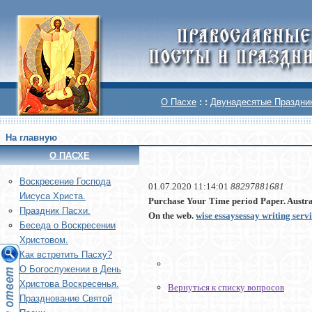
О Пасхе
: :
Двунадесятые Праздни
На главную
О ПАСХЕ
Воскреcение Господа
01.07.2020 11:14:01
88297881681
Иисуса Христа.
Purchase Your Time period Paper. Austr
Праздник Пасхи.
On the web.
wise essays
essay writing serv
Беседа о Воскресении
Христовом.
Как встретить Пасху?
О Богослужении в День
Христова Воскресенья.
Вернуться к списку вопросов
Празднование Святой