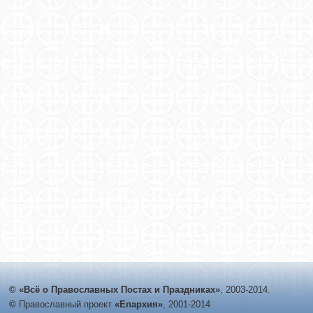
© «Всё о Православных Постах и Праздниках»
, 2003-2014.
©
Православный проект
«Епархия»
, 2001-2014