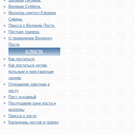
Великая Пятница.
Великая Суббота.
Молитва святого Ефрема
Сирина.
Пресса о Великом Посте.
Постная трапеза.
О проведении Великого
Поста
О ПОСТЕ
Как поститься
Как поститься детям,
больным и престарелым
людям
Отношение христиан к
посту
Пост духовный
Послушание паче поста и
молитвы
Пресса о посте
Календарь постов и трапез