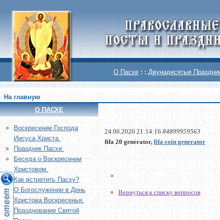
О Пасхе
: :
Двунадесятые Праздни
На главную
О ПАСХЕ
Воскреcение Господа
24.06.2020 21:14:16
84899959563
Иисуса Христа.
fifa 20 generator,
fifa coin generator
Праздник Пасхи.
Беседа о Воскресении
Христовом.
Как встретить Пасху?
О Богослужении в День
Вернуться к списку вопросов
Христова Воскресенья.
Празднование Святой