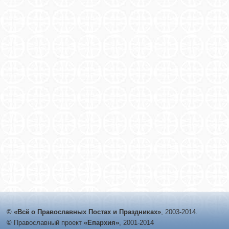
© «Всё о Православных Постах и Праздниках»
, 2003-2014.
©
Православный проект
«Епархия»
, 2001-2014