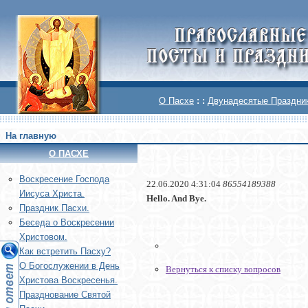
О Пасхе
: :
Двунадесятые Праздни
На главную
О ПАСХЕ
Воскреcение Господа
22.06.2020 4:31:04
86554189388
Иисуса Христа.
Hello. And Bye.
Праздник Пасхи.
Беседа о Воскресении
Христовом.
Как встретить Пасху?
О Богослужении в День
Вернуться к списку вопросов
Христова Воскресенья.
Празднование Святой