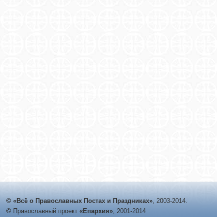
© «Всё о Православных Постах и Праздниках»
, 2003-2014.
©
Православный проект
«Епархия»
, 2001-2014