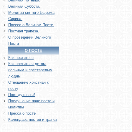
Великая Пятница.
Великая Суббота.
Молитва святого Ефрема
Сирина.
Пресса о Великом Посте.
Постная трапеза.
О проведении Великого
Поста
О ПОСТЕ
Как поститься
Как поститься детям,
больным и престарелым
людям
Отношение христиан к
посту
Пост духовный
Послушание паче поста и
молитвы
Пресса о посте
Календарь постов и трапез