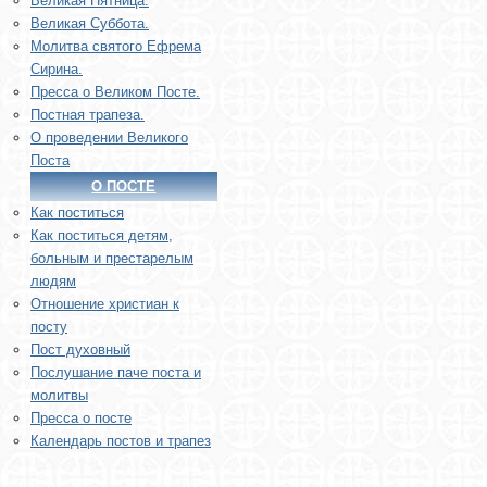
Великая Пятница.
Великая Суббота.
Молитва святого Ефрема
Сирина.
Пресса о Великом Посте.
Постная трапеза.
О проведении Великого
Поста
О ПОСТЕ
Как поститься
Как поститься детям,
больным и престарелым
людям
Отношение христиан к
посту
Пост духовный
Послушание паче поста и
молитвы
Пресса о посте
Календарь постов и трапез