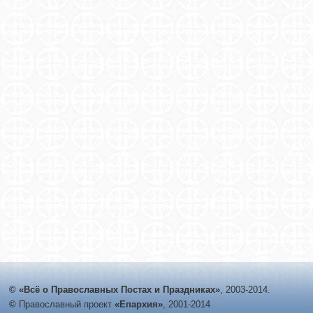
© «Всё о Православных Постах и Праздниках»
, 2003-2014.
©
Православный проект
«Епархия»
, 2001-2014