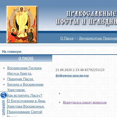
О Пасхе
: :
Двунадесятые Праздни
На главную
О ПАСХЕ
Воскреcение Господа
21.06.2020 2:33:48
83792251123
Иисуса Христа.
фейерверк краснодар
Праздник Пасхи.
Беседа о Воскресении
Христовом.
Как встретить Пасху?
О Богослужении в День
Вернуться к списку вопросов
Христова Воскресенья.
Празднование Святой