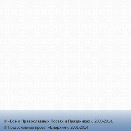
© «Всё о Православных Постах и Праздниках»
, 2003-2014.
©
Православный проект
«Епархия»
, 2001-2014