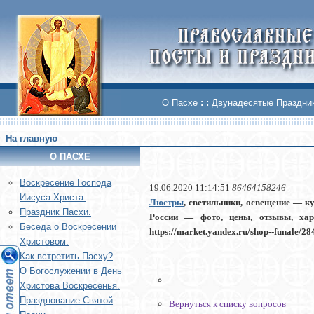
О Пасхе
: :
Двунадесятые Праздни
На главную
О ПАСХЕ
Воскреcение Господа
19.06.2020 11:14:51
86464158246
Иисуса Христа.
Люстры
, светильники, освещение — к
Праздник Пасхи.
России — фото, цены, отзывы, харак
Беседа о Воскресении
https://market.yandex.ru/shop--funale/2
Христовом.
Как встретить Пасху?
О Богослужении в День
Христова Воскресенья.
Празднование Святой
Вернуться к списку вопросов