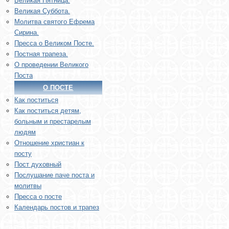
Великая Пятница.
Великая Суббота.
Молитва святого Ефрема
Сирина.
Пресса о Великом Посте.
Постная трапеза.
О проведении Великого
Поста
О ПОСТЕ
Как поститься
Как поститься детям,
больным и престарелым
людям
Отношение христиан к
посту
Пост духовный
Послушание паче поста и
молитвы
Пресса о посте
Календарь постов и трапез