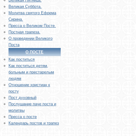
Великая Пятница.
Великая Суббота.
Молитва святого Ефрема
Сирина.
Пресса о Великом Посте.
Постная трапеза.
О проведении Великого
Поста
О ПОСТЕ
Как поститься
Как поститься детям,
больным и престарелым
людям
Отношение христиан к
посту
Пост духовный
Послушание паче поста и
молитвы
Пресса о посте
Календарь постов и трапез