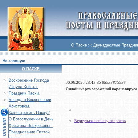
О Пасхе
: :
Двунадесятые Праздни
На главную
О ПАСХЕ
Воскреcение Господа
06.06.2020 23:43:35
88933875986
Иисуса Христа.
Онлайн карта заражений коронавируса htt
Праздник Пасхи.
Беседа о Воскресении
Христовом.
Как встретить Пасху?
О Богослужении в День
Вернуться к списку вопросов
Христова Воскресенья.
Празднование Святой