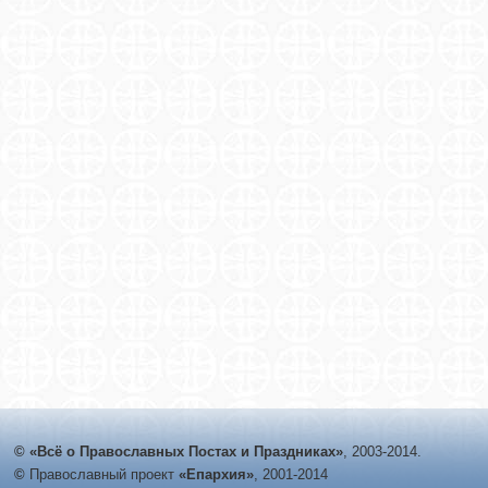
© «Всё о Православных Постах и Праздниках»
, 2003-2014.
©
Православный проект
«Епархия»
, 2001-2014